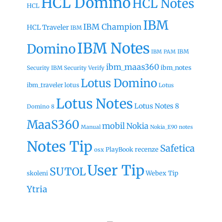
HCL Domino
HCL Notes
HCL
IBM
IBM Champion
HCL Traveler
IBM
IBM Notes
Domino
IBM
IBM PAM
ibm_maas360
ibm_notes
Security
IBM Security Verify
Lotus Domino
ibm_traveler
lotus
Lotus
Lotus Notes
Lotus Notes 8
Domino 8
MaaS360
mobil
Nokia
Manual
Nokia_E90
notes
Notes Tip
Safetica
recenze
PlayBook
osx
User Tip
SUTOL
Webex Tip
skoleni
Ytria