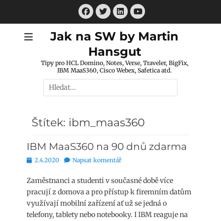
Přejít
Facebook
Twitter
LinkedIn
k
Youtube
obsahu
Jak na SW by Martin
webu
Hansgut
Tipy pro HCL Domino, Notes, Verse, Traveler, BigFix,
IBM MaaS360, Cisco Webex, Safetica atd.
Hledat:
Štítek:
ibm_maas360
IBM MaaS360 na 90 dnů zdarma
Publikováno
2.4.2020
Napsat komentář
Zaměstnanci a studenti v současné době více
pracují z domova a pro přístup k firemním datům
využívají mobilní zařízení ať už se jedná o
telefony, tablety nebo notebooky. I IBM reaguje na