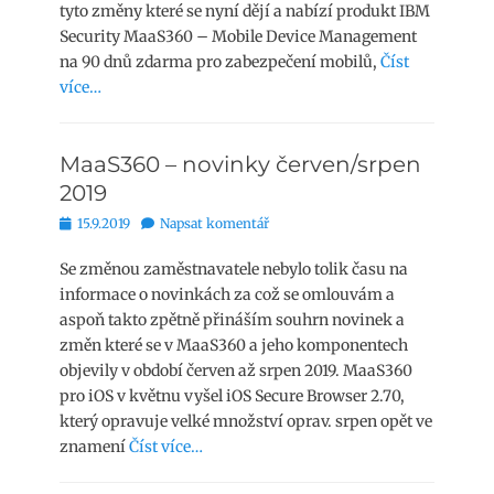
tyto změny které se nyní dějí a nabízí produkt IBM
Security MaaS360 – Mobile Device Management
na 90 dnů zdarma pro zabezpečení mobilů,
Číst
více…
MaaS360 – novinky červen/srpen
2019
Publikováno
15.9.2019
Napsat komentář
Se změnou zaměstnavatele nebylo tolik času na
informace o novinkách za což se omlouvám a
aspoň takto zpětně přináším souhrn novinek a
změn které se v MaaS360 a jeho komponentech
objevily v období červen až srpen 2019. MaaS360
pro iOS v květnu vyšel iOS Secure Browser 2.70,
který opravuje velké množství oprav. srpen opět ve
znamení
Číst více…