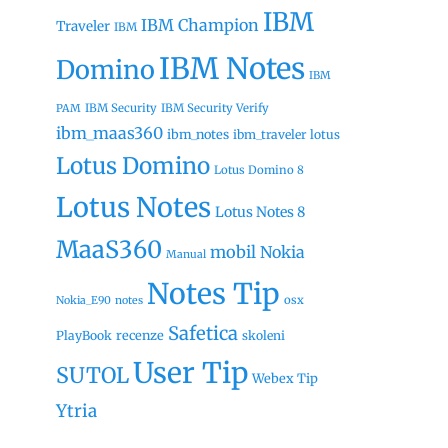
IBM
IBM Champion
Traveler
IBM
IBM Notes
Domino
IBM
IBM Security
IBM Security Verify
PAM
ibm_maas360
ibm_notes
ibm_traveler
lotus
Lotus Domino
Lotus Domino 8
Lotus Notes
Lotus Notes 8
MaaS360
mobil
Nokia
Manual
Notes Tip
osx
Nokia_E90
notes
Safetica
recenze
PlayBook
skoleni
User Tip
SUTOL
Webex Tip
Ytria