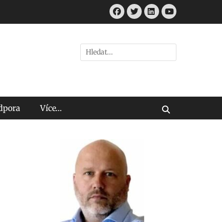
Facebook
Twitter
LinkedIn
Youtube
Hledat:
odpora
Více…
Vyhledávání