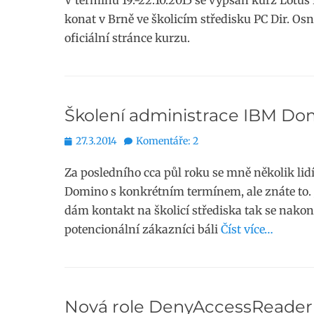
V termínu 19.-22.10.2015 se vypsán kurz Lotus
konat v Brně ve školicím středisku PC Dir. Osn
oficiální stránce kurzu.
Školení administrace IBM Do
Publikováno
27.3.2014
Komentáře: 2
Za posledního cca půl roku se mně několik li
Domino s konkrétním termínem, ale znáte to. 
dám kontakt na školicí střediska tak se nakon
potencionální zákazníci báli
Číst více…
Nová role DenyAccessReader