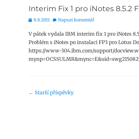
Interim Fix 1 pro iNotes 8.5.2 
Publikováno
8.8.2011
Napsat komentář
V pátek vydala IBM interim fix 1 pro iNotes 8.
Problém s iNotes po instalaci FP3 pro Lotus D
https://www-304.ibm.com/support/docview.w
mynp=OCSSULMR&mync=E&uid=swg2150825
Navigace
←
Starší příspěvky
příspěvku