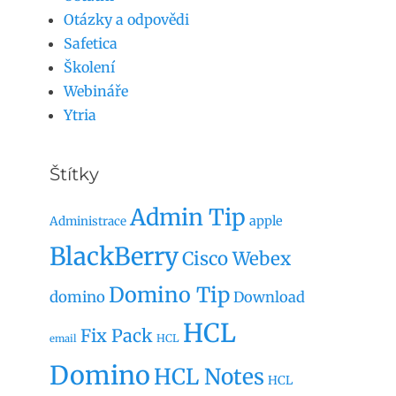
Otázky a odpovědi
Safetica
Školení
Webináře
Ytria
Štítky
Admin Tip
apple
Administrace
BlackBerry
Cisco Webex
Domino Tip
domino
Download
HCL
Fix Pack
HCL
email
Domino
HCL Notes
HCL