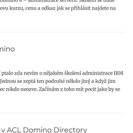
 Domino 8 – administrace serveru. Školení se bude
ovu kurzu, cenu a odkaz jak se přihlásit najdete na
mino
dí ptalo zda nevím o nějakém školení administrace IBM
Jednou se zeptá ten podruhé někdo jiný a když jim
ec nikdo neozve. Začínám z toho mít pocit jako by se
 v ACL Domino Directory