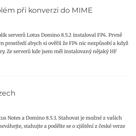
lém při konverzi do MIME
k serverů Lotus Domino 8.5.2 instaloval FP4. Prvně
m prostředí abych si ověřil že FP4 nic nezpůsobí a když
ry. Ze serverů kde jsem měl instalovaný nějaký HF
Czech
tus Notes a Domino 8.5.3. Stahovat je možné z vašich
váhejte, stahujte a podělte se o zjištění z české verze