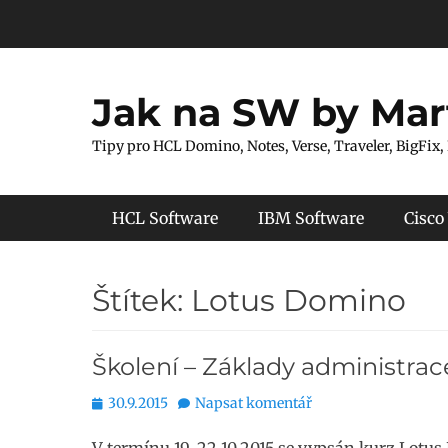
Přejít
k
obsahu
webu
Jak na SW by Mar
Tipy pro HCL Domino, Notes, Verse, Traveler, BigFix,
Hlavní menu
HCL Software
IBM Software
Cisco
Štítek:
Lotus Domino
Školení – Základy administra
Publikováno
30.9.2015
Napsat komentář