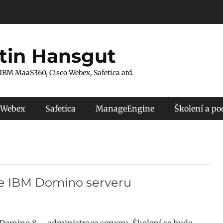
tin Hansgut
 IBM MaaS360, Cisco Webex, Safetica atd.
 Webex
Safetica
ManageEngine
Školení a p
ce IBM Domino serveru