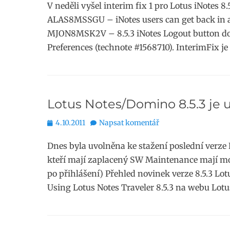
V neděli vyšel interim fix 1 pro Lotus iNotes 8
ALAS8MSSGU – iNotes users can get back in af
MJON8MSK2V – 8.5.3 iNotes Logout button do
Preferences (technote #1568710). InterimFix j
Lotus Notes/Domino 8.5.3 je 
Publikováno
4.10.2011
Napsat komentář
Dnes byla uvolněna ke stažení poslední verze 
kteří mají zaplacený SW Maintenance mají mo
po přihlášení) Přehled novinek verze 8.5.3 Lo
Using Lotus Notes Traveler 8.5.3 na webu Lot