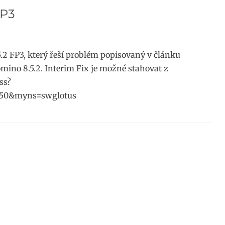
FP3
5.2 FP3, který řeší problém popisovaný v článku
omino 8.5.2. Interim Fix je možné stahovat z
ss?
0&myns=swglotus