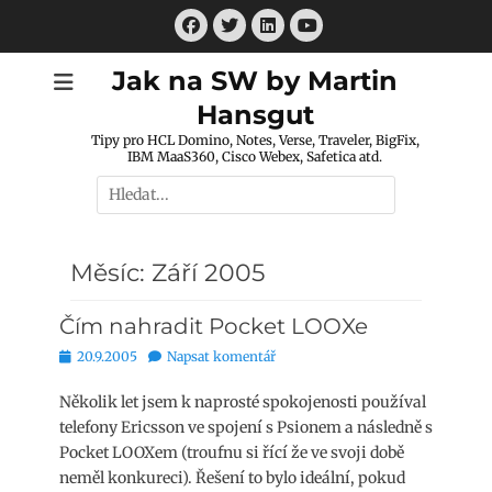
Přejít
Facebook
Twitter
LinkedIn
k
Youtube
obsahu
Jak na SW by Martin
webu
Hansgut
Tipy pro HCL Domino, Notes, Verse, Traveler, BigFix,
IBM MaaS360, Cisco Webex, Safetica atd.
Hledat:
Měsíc:
Září 2005
Čím nahradit Pocket LOOXe
Publikováno
20.9.2005
Napsat komentář
Několik let jsem k naprosté spokojenosti používal
telefony Ericsson ve spojení s Psionem a následně s
Pocket LOOXem (troufnu si řící že ve svoji době
neměl konkureci). Řešení to bylo ideální, pokud