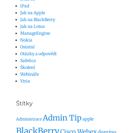
iPad
Jak na Apple
Jak na BlackBerry
Jak na Lotus
ManageEngine
Nokia
Ostatní
Otázky a odpovědi
Safetica
Školení
Webináře
Ytria
Štítky
Admin Tip
apple
Administrace
BlackBerry
Cisco Webex
domino