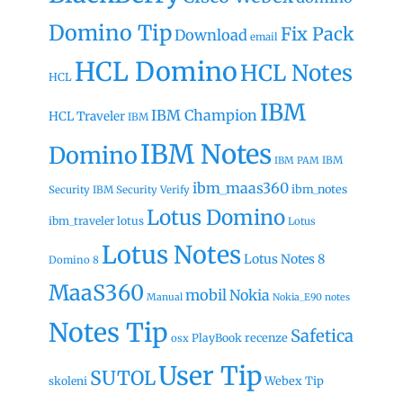
Domino Tip
Fix Pack
Download
email
HCL Domino
HCL Notes
HCL
IBM
IBM Champion
HCL Traveler
IBM
IBM Notes
Domino
IBM
IBM PAM
ibm_maas360
ibm_notes
Security
IBM Security Verify
Lotus Domino
ibm_traveler
lotus
Lotus
Lotus Notes
Lotus Notes 8
Domino 8
MaaS360
mobil
Nokia
Manual
Nokia_E90
notes
Notes Tip
Safetica
recenze
PlayBook
osx
User Tip
SUTOL
Webex Tip
skoleni