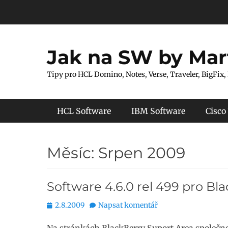
Přejít
k
obsahu
webu
Jak na SW by Mar
Tipy pro HCL Domino, Notes, Verse, Traveler, BigFix,
Hlavní menu
HCL Software
IBM Software
Cisco
Měsíc:
Srpen 2009
Software 4.6.0 rel 499 pro Bl
Publikováno
2.8.2009
Napsat komentář