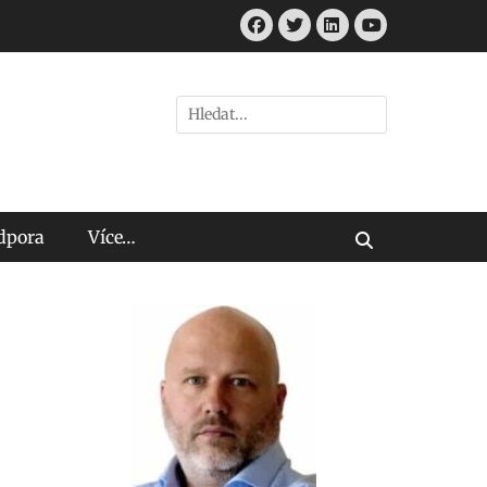
Facebook
Twitter
LinkedIn
Youtube
Hledat:
odpora
Více…
Vyhledávání