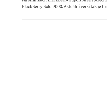
Na stránkách BlackBerry Suport Area společno
BlackBerry Bold 9000. Aktuální verzí tak je f