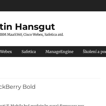
tin Hansgut
 IBM MaaS360, Cisco Webex, Safetica atd.
 Webex
Safetica
ManageEngine
Školení a p
ackBerry Bold