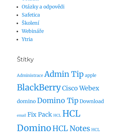
Otázky a odpovědi
Safetica
Školení
Webináře
Ytria
Štítky
Admin Tip
apple
Administrace
BlackBerry
Cisco Webex
Domino Tip
domino
Download
HCL
Fix Pack
HCL
email
Domino
HCL Notes
HCL