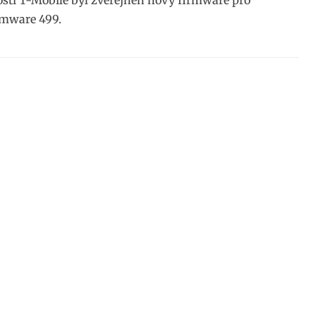
sti T-Mobile byl zveřejněn nový firmware pro
irmware 499.