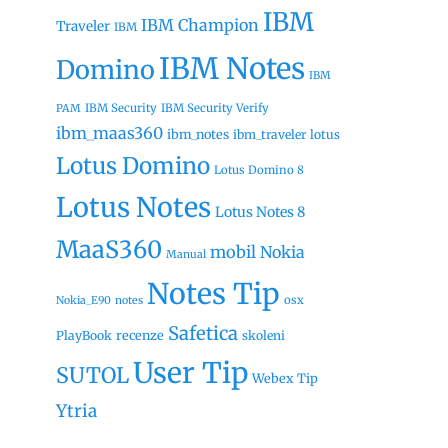
IBM
IBM Champion
Traveler
IBM
IBM Notes
Domino
IBM
IBM Security
IBM Security Verify
PAM
ibm_maas360
ibm_notes
ibm_traveler
lotus
Lotus Domino
Lotus Domino 8
Lotus Notes
Lotus Notes 8
MaaS360
mobil
Nokia
Manual
Notes Tip
osx
Nokia_E90
notes
Safetica
recenze
PlayBook
skoleni
User Tip
SUTOL
Webex Tip
Ytria