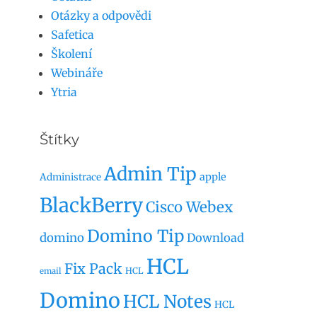
Otázky a odpovědi
Safetica
Školení
Webináře
Ytria
Štítky
Admin Tip
apple
Administrace
BlackBerry
Cisco Webex
Domino Tip
domino
Download
HCL
Fix Pack
HCL
email
Domino
HCL Notes
HCL