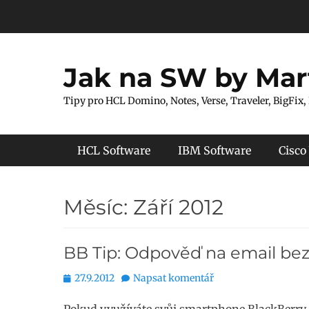
Přejít
k
obsahu
webu
Jak na SW by Mar
Tipy pro HCL Domino, Notes, Verse, Traveler, BigFix,
Hlavní menu
HCL Software
IBM Software
Cisco
Měsíc:
Září 2012
BB Tip: Odpověď na email bez 
Publikováno
27.9.2012
Napsat komentář