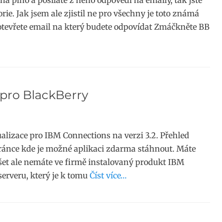
 plno a posíláte z něho odpovědi na emaily, tak jste
orie. Jak jsem ale zjistil ne pro všechny je toto známá
 otevřete email na který budete odpovídat Zmáčkněte BB
pro BlackBerry
alizace pro IBM Connections na verzi 3.2. Přehled
 stránce kde je možné aplikaci zdarma stáhnout. Máte
ušet ale nemáte ve firmě instalovaný produkt IBM
erveru, který je k tomu
Číst více…