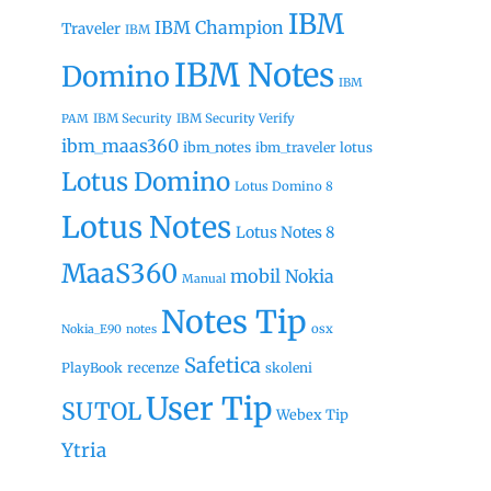
IBM
IBM Champion
Traveler
IBM
IBM Notes
Domino
IBM
IBM Security
IBM Security Verify
PAM
ibm_maas360
ibm_notes
ibm_traveler
lotus
Lotus Domino
Lotus Domino 8
Lotus Notes
Lotus Notes 8
MaaS360
mobil
Nokia
Manual
Notes Tip
osx
Nokia_E90
notes
Safetica
recenze
PlayBook
skoleni
User Tip
SUTOL
Webex Tip
Ytria