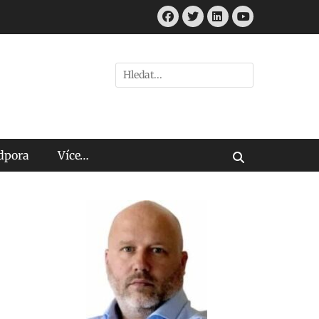
Facebook
Twitter
LinkedIn
Youtube
Hledat:
odpora
Více…
Vyhledávání