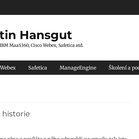
tin Hansgut
 IBM MaaS360, Cisco Webex, Safetica atd.
 Webex
Safetica
ManageEngine
Školení a p
historie