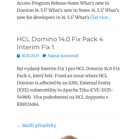
Access Program Release Notes What’s new in
Domino 14.5.1? What’s new in Notes 14.5.1? What’s
new for developers in 14.5.1? What’s
Číst více…
HCL Domino 14.0 Fix Pack 4
Interim Fix 1
Publikováno
10.10.2025
Napsat komentář
Byl vydaný Interim Fix 1 pro HCL Domino 14.0 Fix
Pack 4, který řeší: Fixed an issue where HCL
Domino is affected by an XML External Entity
(XXE) vulnerability in Apache Tika (CVE-2025-
54988). Více podrobností na HCL Supportu v
KB0124164.
Navigace
←
Starší příspěvky
příspěvku