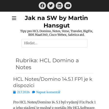
Přejít
Facebook
Twitter
LinkedIn
k
Youtube
obsahu
Jak na SW by Martin
webu
Hansgut
Tipy pro HCL Domino, Notes, Verse, Traveler, BigFix,
IBM MaaS360, Cisco Webex, Safetica atd.
Hledat:
Rubrika:
HCL Domino a
Notes
HCL Notes/Domino 14.5.1 FP1 je k
dispozici
Publikováno
21.7.2026
Napsat komentář
Pro HCL Notes/Domino 14.5.1 byl vydaný Fix Pack 1
a jeho stažení je možné z portálu My HCLSoftware.