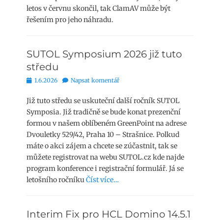
letos v červnu skončil, tak ClamAV může být
řešením pro jeho náhradu.
SUTOL Symposium 2026 již tuto
středu
Publikováno
1.6.2026
Napsat komentář
Již tuto středu se uskuteční další ročník SUTOL
Symposia. Již tradičně se bude konat prezenční
formou v našem oblíbeném GreenPoint na adrese
Dvouletky 529/42, Praha 10 – Strašnice. Polkud
máte o akci zájem a chcete se zúčastnit, tak se
můžete registrovat na webu SUTOL.cz kde najde
program konference i registrační formulář. Já se
letošního ročníku
Číst více…
Interim Fix pro HCL Domino 14.5.1