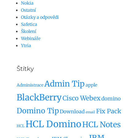
Nokia
Ostatní
Otázky a odpovědi
Safetica
Školení
Webináře
Ytria
Štítky
Admin Tip
apple
Administrace
BlackBerry
Cisco Webex
domino
Domino Tip
Fix Pack
Download
email
HCL Domino
HCL Notes
HCL