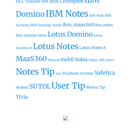
IBM
IBM Champion
HCL Traveler
IBM
IBM Notes
Domino
IBM
IBM PAM
ibm_maas360
ibm_notes
Security
IBM Security Verify
Lotus Domino
ibm_traveler
lotus
Lotus
Lotus Notes
Lotus Notes 8
Domino 8
MaaS360
mobil
Nokia
Manual
Nokia_E90
notes
Notes Tip
Safetica
recenze
PlayBook
osx
User Tip
SUTOL
Webex Tip
skoleni
Ytria