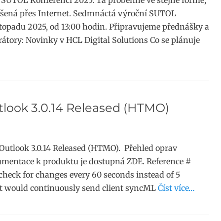
 SUTOL Konferenci 2025. Ta proběhne ve stejné formě,
nášená přes Internet. Sedmnáctá výroční SUTOL
stopadu 2025, od 13:00 hodin. Připravujeme přednášky a
rátory: Novinky v HCL Digital Solutions Co se plánuje
tlook 3.0.14 Released (HTMO)
 Outlook 3.0.14 Released (HTMO). Přehled oprav
umentace k produktu je dostupná ZDE. Reference #
heck for changes every 60 seconds instead of 5
at would continuously send client syncML
Číst více…