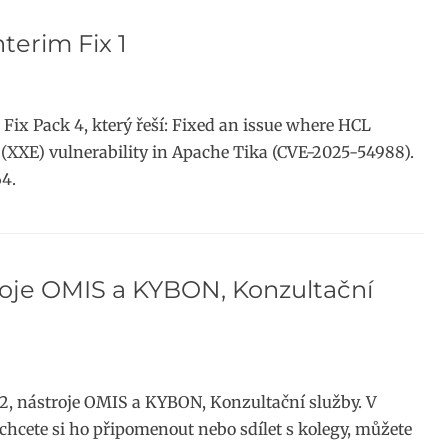
terim Fix 1
Fix Pack 4, který řeší: Fixed an issue where HCL
 (XXE) vulnerability in Apache Tika (CVE-2025-54988).
64.
troje OMIS a KYBON, Konzultační
S2, nástroje OMIS a KYBON, Konzultační služby. V
 chcete si ho připomenout nebo sdílet s kolegy, můžete