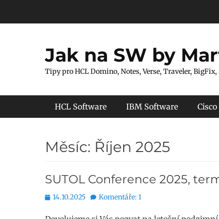
Přejít
k
obsahu
webu
Jak na SW by Mar
Tipy pro HCL Domino, Notes, Verse, Traveler, BigFix,
Hlavní menu
HCL Software
IBM Software
Cisco
Měsíc:
Říjen 2025
SUTOL Conference 2025, term
Publikováno
14.10.2025
Komentáře: 1