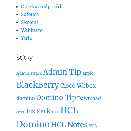
Otázky a odpovědi
Safetica
Školení
Webináře
Ytria
Štítky
Admin Tip
apple
Administrace
BlackBerry
Cisco Webex
Domino Tip
domino
Download
HCL
Fix Pack
HCL
email
Domino
HCL Notes
HCL