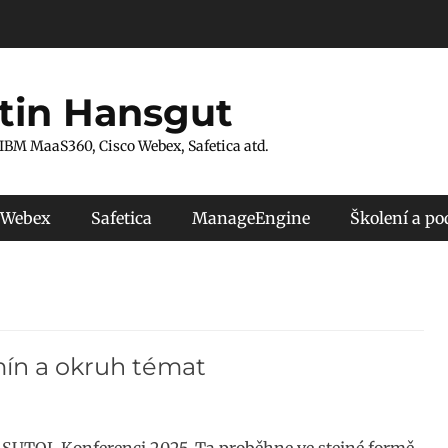
tin Hansgut
 IBM MaaS360, Cisco Webex, Safetica atd.
 Webex
Safetica
ManageEngine
Školení a p
ín a okruh témat