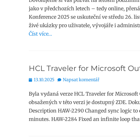
Dovolujeme si Vás pozvat na letošní podzimní
jako v předchozích letech – tedy online, pře
Konference 2025 se uskuteční ve středu 26. li
živé ukázky pro uživatele, vývojáře i administ
Číst více…
HCL Traveler for Microsoft Ou
Publikováno
13.10.2025
Napsat komentář
Byla vydaná verze HCL Traveler for Microsoft
obsažených v této verzi je dostupný ZDE. Dok
Description HAW-2290 Changed sync logic to c
minutes. HAW-2284 Fixed an infinite loop th