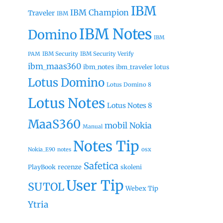
IBM
IBM Champion
Traveler
IBM
IBM Notes
Domino
IBM
IBM Security
IBM Security Verify
PAM
ibm_maas360
ibm_notes
ibm_traveler
lotus
Lotus Domino
Lotus Domino 8
Lotus Notes
Lotus Notes 8
MaaS360
mobil
Nokia
Manual
Notes Tip
osx
Nokia_E90
notes
Safetica
recenze
PlayBook
skoleni
User Tip
SUTOL
Webex Tip
Ytria