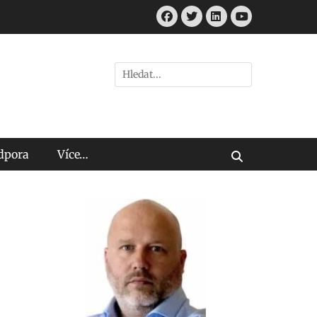
Facebook
Twitter
LinkedIn
Youtube
Hledat:
odpora
Více…
Vyhledávání