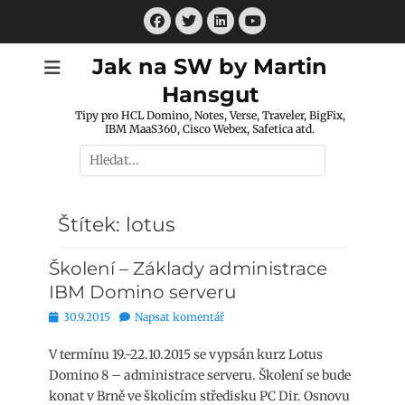
Přejít
Facebook
Twitter
LinkedIn
k
Youtube
obsahu
Jak na SW by Martin
webu
Hansgut
Tipy pro HCL Domino, Notes, Verse, Traveler, BigFix,
IBM MaaS360, Cisco Webex, Safetica atd.
Hledat:
Štítek:
lotus
Školení – Základy administrace
IBM Domino serveru
Publikováno
30.9.2015
Napsat komentář
V termínu 19.-22.10.2015 se vypsán kurz Lotus
Domino 8 – administrace serveru. Školení se bude
konat v Brně ve školicím středisku PC Dir. Osnovu