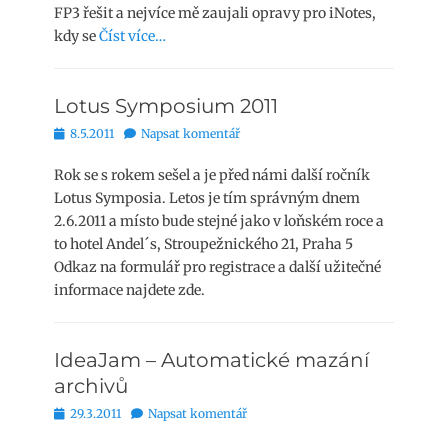
FP3 řešit a nejvíce mě zaujali opravy pro iNotes,
kdy se
Číst více…
Lotus Symposium 2011
Publikováno
8.5.2011
Napsat komentář
Rok se s rokem sešel a je před námi další ročník
Lotus Symposia. Letos je tím správným dnem
2.6.2011 a místo bude stejné jako v loňském roce a
to hotel Andel´s, Stroupežnického 21, Praha 5
Odkaz na formulář pro registrace a další užitečné
informace najdete zde.
IdeaJam – Automatické mazání
archivů
Publikováno
29.3.2011
Napsat komentář