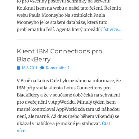
to pro všechny poštovní schránky na serveru?
Kouknul jsem na webu a našel tato řešení. Řešení z
webu Paula Mooneyho Na stránkách Paula
Mooneyho je ke stažení databáze, která tuto
problematiku řeší. Agenta který provádí
Číst více…
Klient IBM Connections pro
BlackBerry
Publikováno
18.8.2011
Komentáře: 2
V Brně na Lotus Cafe bylo oznámena informace, že
IBM připravila klienta Lotus Connections pro
BlackBerry a že v současné době čeká na schválení
pro uveřejnění v AppWorldu. Minulý týden jsem
marně kontroloval AppWorld zda tam už náhodou
není, ale marně. Až dnes (nebo během víkendu) se
ukázal v nabídce a je možné jej stahovat.
Číst
více…