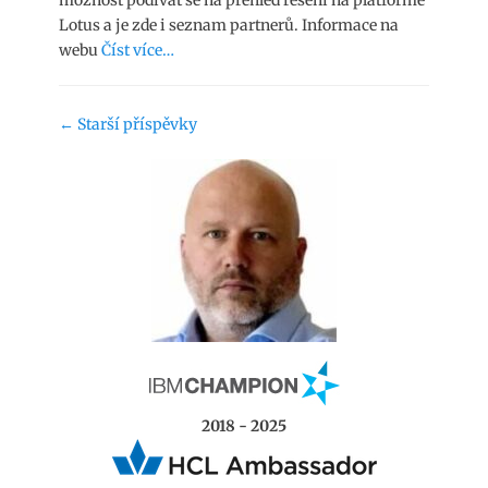
možnost podívat se na přehled řešení na platformě
Lotus a je zde i seznam partnerů. Informace na
webu
Číst více…
Navigace
←
Starší příspěvky
příspěvku
2018 - 2025