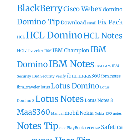
BlackBerry
Cisco Webex
domino
Domino Tip
Fix Pack
Download
email
HCL Domino
HCL Notes
HCL
IBM
IBM Champion
HCL Traveler
IBM
IBM Notes
Domino
IBM
IBM PAM
ibm_maas360
ibm_notes
Security
IBM Security Verify
Lotus Domino
ibm_traveler
lotus
Lotus
Lotus Notes
Lotus Notes 8
Domino 8
MaaS360
mobil
Nokia
Manual
Nokia_E90
notes
Notes Tip
Safetica
recenze
PlayBook
osx