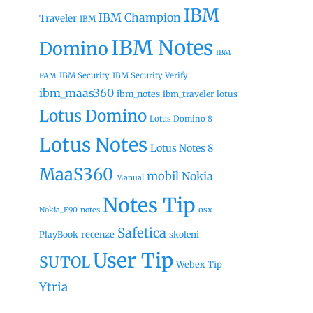
IBM
IBM Champion
Traveler
IBM
IBM Notes
Domino
IBM
IBM Security
IBM Security Verify
PAM
ibm_maas360
ibm_notes
ibm_traveler
lotus
Lotus Domino
Lotus Domino 8
Lotus Notes
Lotus Notes 8
MaaS360
mobil
Nokia
Manual
Notes Tip
osx
Nokia_E90
notes
Safetica
recenze
PlayBook
skoleni
User Tip
SUTOL
Webex Tip
Ytria