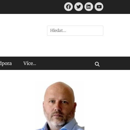
Facebook
Twitter
LinkedIn
Youtube
Hledat:
odpora
Více…
Vyhledávání