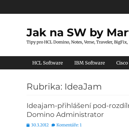
Přejít
k
obsahu
webu
Jak na SW by Mar
Tipy pro HCL Domino, Notes, Verse, Traveler, BigFix,
Hlavní menu
HCL Software
IBM Software
Cisco
Rubrika:
IdeaJam
Ideajam-přihlášení pod-rozdí
Domino Administrator
Publikováno
30.3.2012
Komentáře: 1