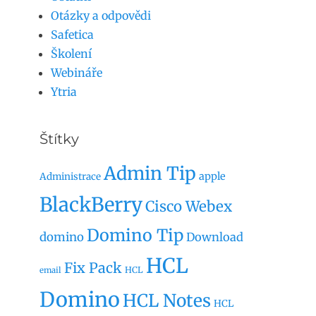
Otázky a odpovědi
Safetica
Školení
Webináře
Ytria
Štítky
Admin Tip
apple
Administrace
BlackBerry
Cisco Webex
Domino Tip
domino
Download
HCL
Fix Pack
HCL
email
Domino
HCL Notes
HCL