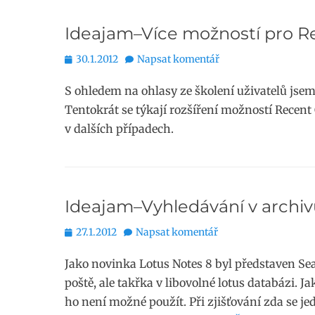
Ideajam–Více možností pro R
Publikováno
30.1.2012
Napsat komentář
S ohledem na ohlasy ze školení uživatelů jsem
Tentokrát se týkají rozšíření možností Recen
v dalších případech.
Ideajam–Vyhledávání v archiv
Publikováno
27.1.2012
Napsat komentář
Jako novinka Lotus Notes 8 byl představen Se
poště, ale takřka v libovolné lotus databázi. Ja
ho není možné použít. Při zjišťování zda se je