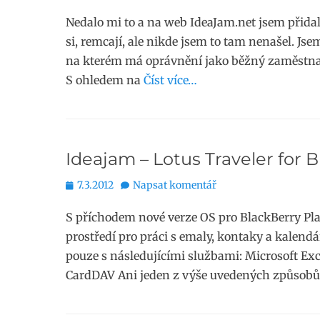
Nedalo mi to a na web IdeaJam.net jsem přidal 
si, remcají, ale nikde jsem to tam nenašel. Js
na kterém má oprávnění jako běžný zaměstna
S ohledem na
Číst více…
Ideajam – Lotus Traveler for 
Publikováno
7.3.2012
Napsat komentář
S příchodem nové verze OS pro BlackBerry Pla
prostředí pro práci s emaly, kontaky a kalend
pouze s následujícími službami: Microsoft 
CardDAV Ani jeden z výše uvedených způsobů 