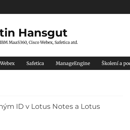
tin Hansgut
 IBM MaaS360, Cisco Webex, Safetica atd.
 Webex
Safetica
ManageEngine
Školení a p
lným ID v Lotus Notes a Lotus