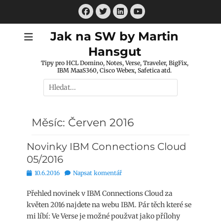
Přejít
Facebook
Twitter
LinkedIn
k
Youtube
obsahu
Jak na SW by Martin
webu
Hansgut
Tipy pro HCL Domino, Notes, Verse, Traveler, BigFix,
IBM MaaS360, Cisco Webex, Safetica atd.
Hledat:
Měsíc:
Červen 2016
Novinky IBM Connections Cloud
05/2016
Publikováno
10.6.2016
Napsat komentář
Přehled novinek v IBM Connections Cloud za
květen 2016 najdete na webu IBM. Pár těch které se
mi líbí: Ve Verse je možné použvat jako přílohy