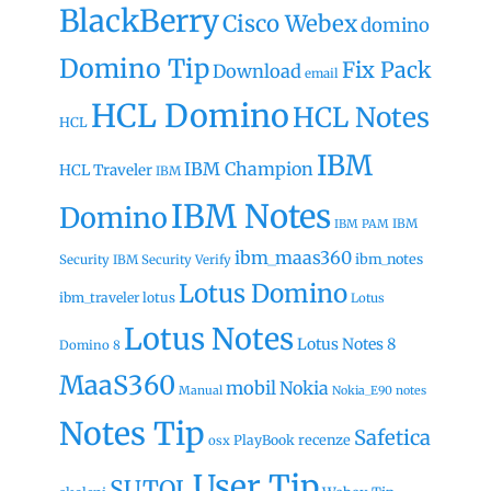
BlackBerry
Cisco Webex
domino
Domino Tip
Fix Pack
Download
email
HCL Domino
HCL Notes
HCL
IBM
IBM Champion
HCL Traveler
IBM
IBM Notes
Domino
IBM
IBM PAM
ibm_maas360
ibm_notes
Security
IBM Security Verify
Lotus Domino
ibm_traveler
lotus
Lotus
Lotus Notes
Lotus Notes 8
Domino 8
MaaS360
mobil
Nokia
Manual
Nokia_E90
notes
Notes Tip
Safetica
recenze
PlayBook
osx
User Tip
SUTOL