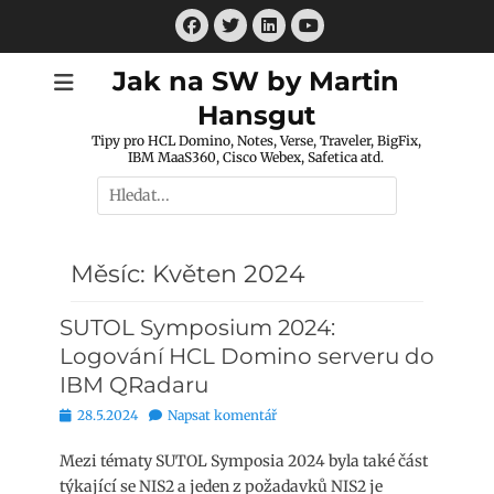
Přejít
Facebook
Twitter
LinkedIn
k
Youtube
obsahu
Jak na SW by Martin
webu
Hansgut
Tipy pro HCL Domino, Notes, Verse, Traveler, BigFix,
IBM MaaS360, Cisco Webex, Safetica atd.
Hledat:
Měsíc:
Květen 2024
SUTOL Symposium 2024:
Logování HCL Domino serveru do
IBM QRadaru
Publikováno
28.5.2024
Napsat komentář
Mezi tématy SUTOL Symposia 2024 byla také část
týkající se NIS2 a jeden z požadavků NIS2 je