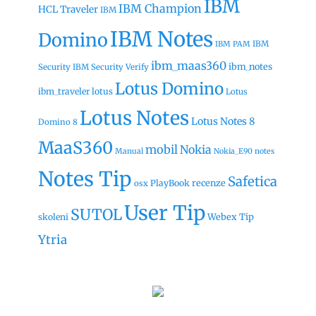
IBM
IBM Champion
HCL Traveler
IBM
IBM Notes
Domino
IBM
IBM PAM
ibm_maas360
ibm_notes
Security
IBM Security Verify
Lotus Domino
ibm_traveler
lotus
Lotus
Lotus Notes
Lotus Notes 8
Domino 8
MaaS360
mobil
Nokia
Manual
Nokia_E90
notes
Notes Tip
Safetica
recenze
PlayBook
osx
User Tip
SUTOL
Webex Tip
skoleni
Ytria