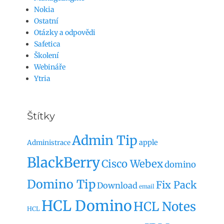
Nokia
Ostatní
Otázky a odpovědi
Safetica
Školení
Webináře
Ytria
Štítky
Admin Tip
apple
Administrace
BlackBerry
Cisco Webex
domino
Domino Tip
Fix Pack
Download
email
HCL Domino
HCL Notes
HCL