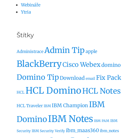
Webináře
Ytria
Štítky
Admin Tip
apple
Administrace
BlackBerry
Cisco Webex
domino
Domino Tip
Fix Pack
Download
email
HCL Domino
HCL Notes
HCL
IBM
IBM Champion
HCL Traveler
IBM
IBM Notes
Domino
IBM
IBM PAM
ibm_maas360
ibm_notes
Security
IBM Security Verify