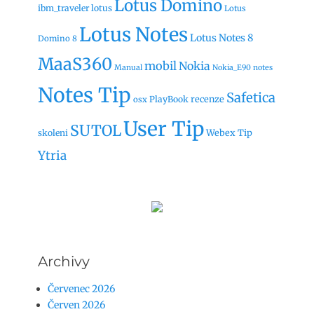
Lotus Domino
ibm_traveler
lotus
Lotus
Lotus Notes
Lotus Notes 8
Domino 8
MaaS360
mobil
Nokia
Manual
Nokia_E90
notes
Notes Tip
Safetica
recenze
PlayBook
osx
User Tip
SUTOL
Webex Tip
skoleni
Ytria
Archivy
Červenec 2026
Červen 2026