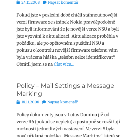
Publikováno
24.11.2008
Napsat komentář
Pokud jste v poslední době chtěli stáhnout novější
verzi firmware ze stránek Nokia pravděpodobně
jste byli informování že je novější verze NSU a byli
jste vyzváni k aktualizaci. Aktualizace proběhla v
požádku, ale po opětovném spuštění NSU a
pokusu o kontrolu novější firmware telefonu vám
byla vrácena hláška „telefon nelze identifikovat“.
Obrátil jsem se na
Číst více…
Policy – Mail Settings a Message
Marking
Publikováno
18.11.2008
Napsat komentář
Policy dokumenty jsou v Lotus Domino již od
verze R6 (pokud se nepletu) a postupně se rozšiřují
možnosti jednotlivých nastavení. Ve verzi 8 byla
nově přidaná položka „Message Marking“, která se