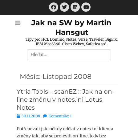
Přejít
Facebook
Twitter
LinkedIn
k
Youtube
obsahu
Jak na SW by Martin
webu
Hansgut
Tipy pro HCL Domino, Notes, Verse, Traveler, BigFix,
IBM MaaS360, Cisco Webex, Safetica atd.
Hledat:
Měsíc:
Listopad 2008
Ytria Tools – scanEZ :: Jak na on-
line změnu v notes.ini Lotus
Notes
Publikováno
30.11.2008
Komentáře: 1
Potřebovali jste někdy udělat v notes.ini klienta
změny tak, aby se projevili on-line, tedy bez