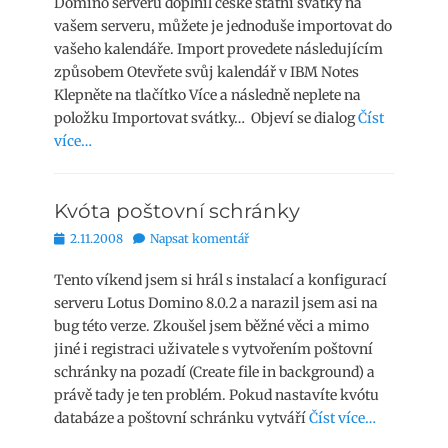
Domino serveru doplnil české státní svátky na
vašem serveru, můžete je jednoduše importovat do
vašeho kalendáře. Import provedete následujícím
způsobem Otevřete svůj kalendář v IBM Notes
Klepněte na tlačítko Více a následně neplete na
položku Importovat svátky… Objeví se dialog
Číst
více…
Kvóta poštovní schránky
Publikováno
2.11.2008
Napsat komentář
Tento víkend jsem si hrál s instalací a konfigurací
serveru Lotus Domino 8.0.2 a narazil jsem asi na
bug této verze. Zkoušel jsem běžné věci a mimo
jiné i registraci uživatele s vytvořením poštovní
schránky na pozadí (Create file in background) a
právě tady je ten problém. Pokud nastavíte kvótu
databáze a poštovní schránku vytváří
Číst více…