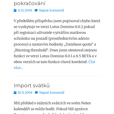
pokračování
Publikováno
11.11.2008
Napsat komentář
V předešlém příspěvku jsem popisoval chybu která
se vyskytuje ve verzi Lotus Domino 8.0.2 pokud
při registraci uživatele vytvářím mailovou
schránku na pozadí (prostřednictvím admin
procesu) a nastavím hodnoty „Database quota“ a
„Warning threshold“. Dnes jsem otestoval stejnou
funkci ve verzi Lotus Domino 8.0.1 a 8.5 BETA a v
obou verzích se tato funkce chová korektně.
Číst
více…
Import svátků
Publikováno
10.11.2008
Napsat komentář
Mít přehled o státních svátcích ve svém Notes
kalendáři se může hodit. Pokud Váš správce