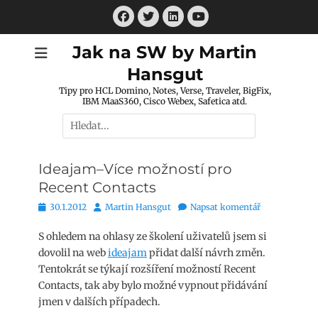
Přejít
Facebook
Twitter
LinkedIn
k
Youtube
obsahu
Jak na SW by Martin
webu
Hansgut
Tipy pro HCL Domino, Notes, Verse, Traveler, BigFix,
IBM MaaS360, Cisco Webex, Safetica atd.
Hledat:
Ideajam–Více možností pro
Recent Contacts
Publikováno
Autor
30.1.2012
Martin Hansgut
Napsat komentář
S ohledem na ohlasy ze školení uživatelů jsem si
dovolil na web
ideajam
přidat další návrh změn.
Tentokrát se týkají rozšíření možností Recent
Contacts, tak aby bylo možné vypnout přidávání
jmen v dalších případech.