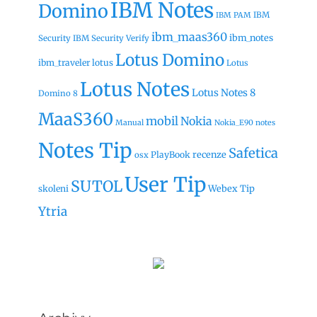
IBM Notes
Domino
IBM
IBM PAM
ibm_maas360
ibm_notes
Security
IBM Security Verify
Lotus Domino
ibm_traveler
lotus
Lotus
Lotus Notes
Lotus Notes 8
Domino 8
MaaS360
mobil
Nokia
Manual
Nokia_E90
notes
Notes Tip
Safetica
recenze
PlayBook
osx
User Tip
SUTOL
Webex Tip
skoleni
Ytria