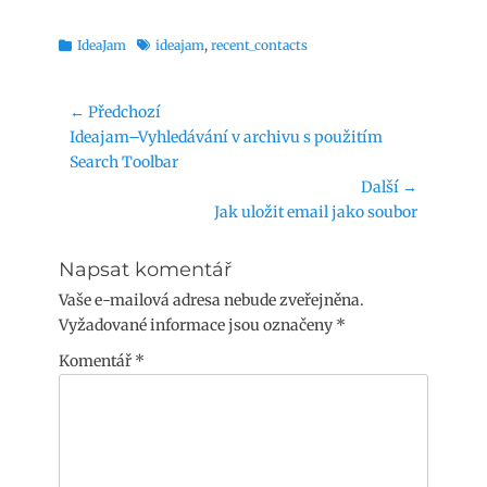
Rubriky
Štítky
IdeaJam
ideajam
,
recent_contacts
Navigace
← Předchozí
Předchozí
Ideajam–Vyhledávání v archivu s použitím
pro
příspěvek:
Search Toolbar
příspěvek
Další →
Následující
Jak uložit email jako soubor
příspěvek:
Napsat komentář
Vaše e-mailová adresa nebude zveřejněna.
Vyžadované informace jsou označeny
*
Komentář
*