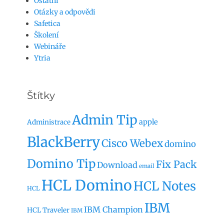
Ostatní
Otázky a odpovědi
Safetica
Školení
Webináře
Ytria
Štítky
Admin Tip
apple
Administrace
BlackBerry
Cisco Webex
domino
Domino Tip
Fix Pack
Download
email
HCL Domino
HCL Notes
HCL
IBM
IBM Champion
HCL Traveler
IBM