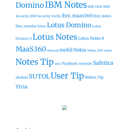
IBM Notes
Domino
IBM
IBM PAM
ibm_maas360
ibm_notes
Security
IBM Security Verify
Lotus Domino
ibm_traveler
lotus
Lotus
Lotus Notes
Lotus Notes 8
Domino 8
MaaS360
mobil
Nokia
Manual
Nokia_E90
notes
Notes Tip
Safetica
recenze
PlayBook
osx
User Tip
SUTOL
Webex Tip
skoleni
Ytria