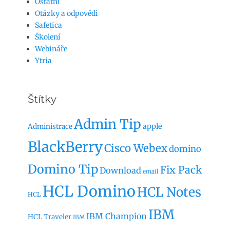
Ostatní
Otázky a odpovědi
Safetica
Školení
Webináře
Ytria
Štítky
Admin Tip
apple
Administrace
BlackBerry
Cisco Webex
domino
Domino Tip
Fix Pack
Download
email
HCL Domino
HCL Notes
HCL
IBM
IBM Champion
HCL Traveler
IBM