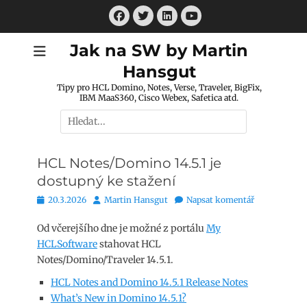
Přejít
Facebook
Twitter
LinkedIn
k
Youtube
obsahu
Jak na SW by Martin
webu
Hansgut
Tipy pro HCL Domino, Notes, Verse, Traveler, BigFix,
IBM MaaS360, Cisco Webex, Safetica atd.
Hledat:
HCL Notes/Domino 14.5.1 je
dostupný ke stažení
Publikováno
Autor
20.3.2026
Martin Hansgut
Napsat komentář
Od včerejšího dne je možné z portálu
My
HCLSoftware
stahovat HCL
Notes/Domino/Traveler 14.5.1.
HCL Notes and Domino 14.5.1 Release Notes
What’s New in Domino 14.5.1?