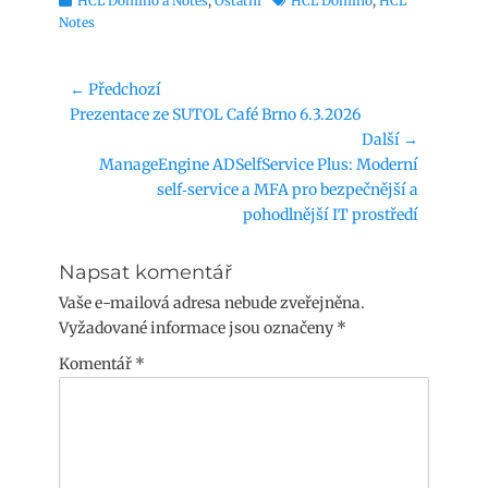
HCL Domino a Notes
,
Ostatní
HCL Domino
,
HCL
Notes
Navigace
← Předchozí
Předchozí
Prezentace ze SUTOL Café Brno 6.3.2026
pro
příspěvek:
Další →
příspěvek
Následující
ManageEngine ADSelfService Plus: Moderní
příspěvek:
self‑service a MFA pro bezpečnější a
pohodlnější IT prostředí
Napsat komentář
Vaše e-mailová adresa nebude zveřejněna.
Vyžadované informace jsou označeny
*
Komentář
*