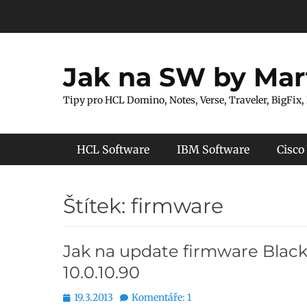
Přejít
k
obsahu
webu
Jak na SW by Mar
Tipy pro HCL Domino, Notes, Verse, Traveler, BigFix,
Hlavní menu
HCL Software
IBM Software
Cisco
Štítek:
firmware
Jak na update firmware Black
10.0.10.90
Publikováno
19.3.2013
Komentáře: 1