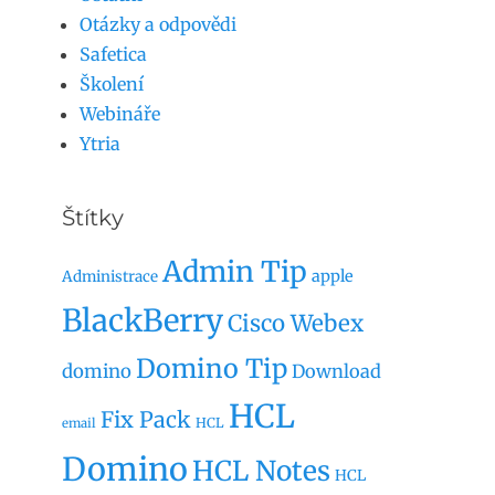
Otázky a odpovědi
Safetica
Školení
Webináře
Ytria
Štítky
Admin Tip
apple
Administrace
BlackBerry
Cisco Webex
Domino Tip
domino
Download
HCL
Fix Pack
HCL
email
Domino
HCL Notes
HCL