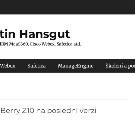
tin Hansgut
 IBM MaaS360, Cisco Webex, Safetica atd.
 Webex
Safetica
ManageEngine
Školení a p
Berry Z10 na poslední verzi