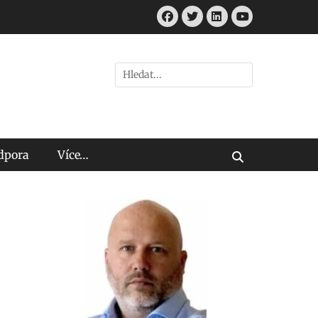
Facebook
Twitter
LinkedIn
Youtube
Hledat:
odpora
Více…
Vyhledávání