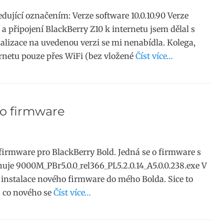
edující označením: Verze software 10.0.10.90 Verze
a připojení BlackBerry Z10 k internetu jsem dělal s
alizace na uvedenou verzi se mi nenabídla. Kolega,
ternetu pouze přes WiFi (bez vložené
Číst více…
ho firmware
firmware pro BlackBerry Bold. Jedná se o firmware s
nuje 9000M_PBr5.0.0_rel366_PL5.2.0.14_A5.0.0.238.exe V
o instalace nového firmware do mého Bolda. Sice to
na co nového se
Číst více…