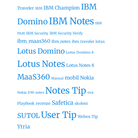
IBM
IBM Champion
Traveler
IBM
IBM Notes
Domino
IBM
IBM Security
IBM Security Verify
PAM
ibm_maas360
ibm_notes
ibm_traveler
lotus
Lotus Domino
Lotus Domino 8
Lotus Notes
Lotus Notes 8
MaaS360
mobil
Nokia
Manual
Notes Tip
osx
Nokia_E90
notes
Safetica
recenze
PlayBook
skoleni
User Tip
SUTOL
Webex Tip
Ytria