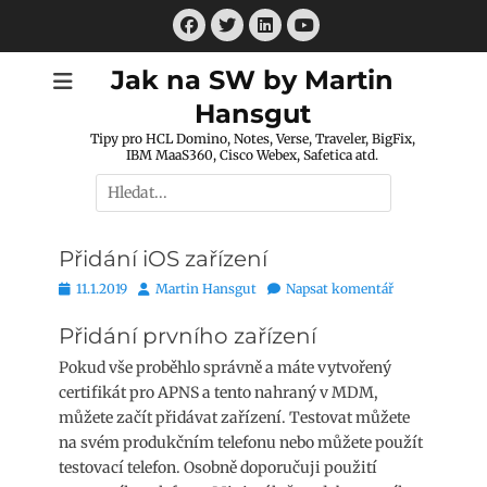
Přejít
Facebook
Twitter
LinkedIn
k
Youtube
obsahu
Jak na SW by Martin
webu
Hansgut
Tipy pro HCL Domino, Notes, Verse, Traveler, BigFix,
IBM MaaS360, Cisco Webex, Safetica atd.
Hledat:
Přidání iOS zařízení
Publikováno
Autor
11.1.2019
Martin Hansgut
Napsat komentář
Přidání prvního zařízení
Pokud vše proběhlo správně a máte vytvořený
certifikát pro APNS a tento nahraný v MDM,
můžete začít přidávat zařízení. Testovat můžete
na svém produkčním telefonu nebo můžete použít
testovací telefon. Osobně doporučuji použití