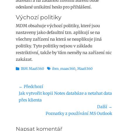
adresáři a na zadanou firemní adresu bude
odeslané unikátní heslo pro přihlášení.
Výchozí politiky
MDM obsahuje výchozí politiky, které jsou
nastaveny jako defaultní tzn. aplikují se na
všechny zařízení na která se neaplikuje jiná
politiky. Tyto politiky nejsou v základu
restriktivní, takže by Vám neměly na zařízení nic
zakázat.
Rubriky
Štítky
IBM MaaS360
ibm_maas360
,
MaaS360
Navigace
← Předchozí
Předchozí
Jak vytvořit kopii Notes databáze a netahat data
pro
příspěvek:
přes klienta
příspěvek
Další →
Následující
Poznatky z používání MS Outlook
příspěvek:
Napsat komentář