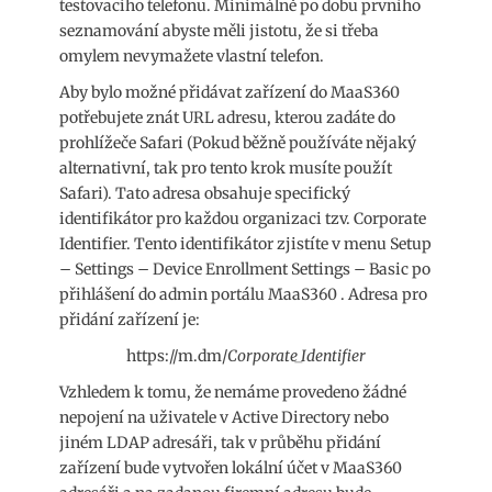
testovacího telefonu. Minimálně po dobu prvního
seznamování abyste měli jistotu, že si třeba
omylem nevymažete vlastní telefon.
Aby bylo možné přidávat zařízení do MaaS360
potřebujete znát URL adresu, kterou zadáte do
prohlížeče Safari (Pokud běžně používáte nějaký
alternativní, tak pro tento krok musíte použít
Safari). Tato adresa obsahuje specifický
identifikátor pro každou organizaci tzv. Corporate
Identifier. Tento identifikátor zjistíte v menu Setup
– Settings – Device Enrollment Settings – Basic po
přihlášení do admin portálu MaaS360 . Adresa pro
přidání zařízení je:
https://m.dm/
Corporate_Identifier
Vzhledem k tomu, že nemáme provedeno žádné
nepojení na uživatele v Active Directory nebo
jiném LDAP adresáři, tak v průběhu přidání
zařízení bude vytvořen lokální účet v MaaS360