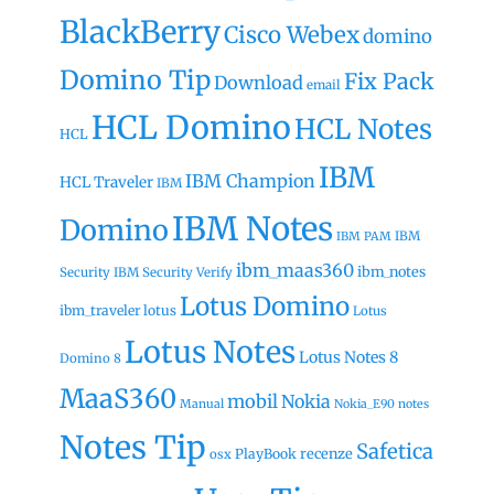
BlackBerry
Cisco Webex
domino
Domino Tip
Fix Pack
Download
email
HCL Domino
HCL Notes
HCL
IBM
IBM Champion
HCL Traveler
IBM
IBM Notes
Domino
IBM
IBM PAM
ibm_maas360
ibm_notes
Security
IBM Security Verify
Lotus Domino
ibm_traveler
lotus
Lotus
Lotus Notes
Lotus Notes 8
Domino 8
MaaS360
mobil
Nokia
Manual
Nokia_E90
notes
Notes Tip
Safetica
recenze
PlayBook
osx