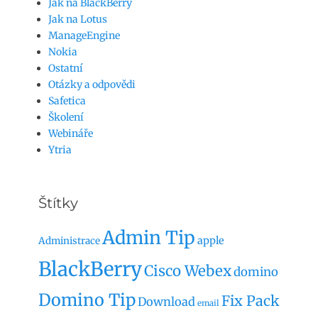
Jak na BlackBerry
Jak na Lotus
ManageEngine
Nokia
Ostatní
Otázky a odpovědi
Safetica
Školení
Webináře
Ytria
Štítky
Admin Tip
apple
Administrace
BlackBerry
Cisco Webex
domino
Domino Tip
Fix Pack
Download
email