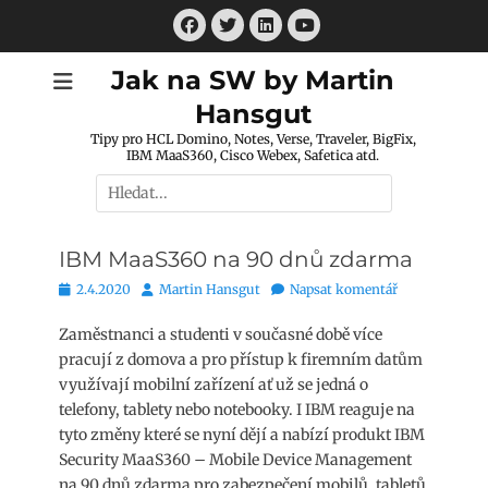
Přejít
Facebook
Twitter
LinkedIn
k
Youtube
obsahu
Jak na SW by Martin
webu
Hansgut
Tipy pro HCL Domino, Notes, Verse, Traveler, BigFix,
IBM MaaS360, Cisco Webex, Safetica atd.
Hledat:
IBM MaaS360 na 90 dnů zdarma
Publikováno
Autor
2.4.2020
Martin Hansgut
Napsat komentář
Zaměstnanci a studenti v současné době více
pracují z domova a pro přístup k firemním datům
využívají mobilní zařízení ať už se jedná o
telefony, tablety nebo notebooky. I IBM reaguje na
tyto změny které se nyní dějí a nabízí produkt IBM
Security MaaS360 – Mobile Device Management
na 90 dnů zdarma pro zabezpečení mobilů, tabletů