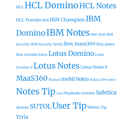
HCL Domino
HCL Notes
HCL
IBM
IBM Champion
HCL Traveler
IBM
IBM Notes
Domino
IBM
IBM PAM
ibm_maas360
ibm_notes
Security
IBM Security Verify
Lotus Domino
ibm_traveler
lotus
Lotus
Lotus Notes
Lotus Notes 8
Domino 8
MaaS360
mobil
Nokia
Manual
Nokia_E90
notes
Notes Tip
Safetica
recenze
PlayBook
osx
User Tip
SUTOL
Webex Tip
skoleni
Ytria