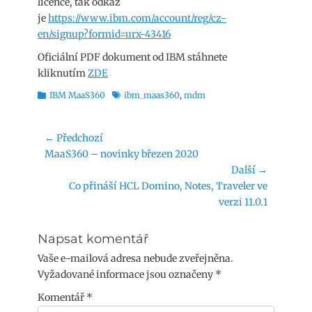
licence, tak odkaz
je
https://www.ibm.com/account/reg/cz-
en/signup?formid=urx-43416
Oficiální PDF dokument od IBM stáhnete
kliknutím
ZDE
Rubriky
Štítky
IBM MaaS360
ibm_maas360
,
mdm
Navigace
← Předchozí
Předchozí
MaaS360 – novinky březen 2020
pro
příspěvek:
Další →
příspěvek
Následující
Co přináší HCL Domino, Notes, Traveler ve
příspěvek:
verzi 11.0.1
Napsat komentář
Vaše e-mailová adresa nebude zveřejněna.
Vyžadované informace jsou označeny
*
Komentář
*