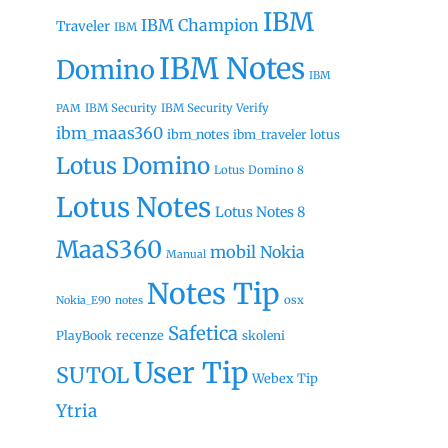
IBM
IBM Champion
Traveler
IBM
IBM Notes
Domino
IBM
IBM Security
IBM Security Verify
PAM
ibm_maas360
ibm_notes
ibm_traveler
lotus
Lotus Domino
Lotus Domino 8
Lotus Notes
Lotus Notes 8
MaaS360
mobil
Nokia
Manual
Notes Tip
osx
Nokia_E90
notes
Safetica
recenze
PlayBook
skoleni
User Tip
SUTOL
Webex Tip
Ytria