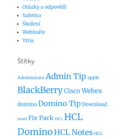
Otázky a odpovědi
Safetica
Školení
Webináře
Ytria
Štítky
Admin Tip
apple
Administrace
BlackBerry
Cisco Webex
Domino Tip
domino
Download
HCL
Fix Pack
HCL
email
Domino
HCL Notes
HCL