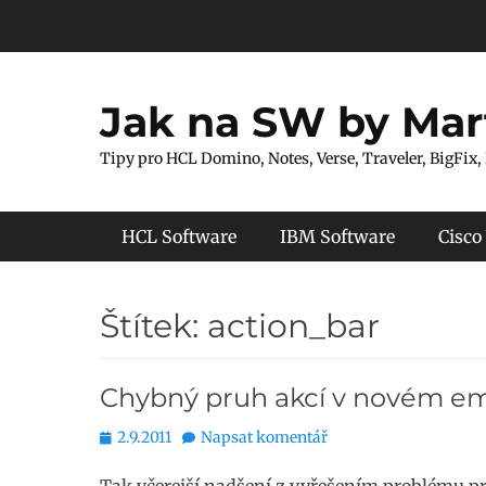
Přejít
k
obsahu
webu
Jak na SW by Mar
Tipy pro HCL Domino, Notes, Verse, Traveler, BigFix,
Hlavní menu
HCL Software
IBM Software
Cisco
Štítek:
action_bar
Chybný pruh akcí v novém em
Publikováno
2.9.2011
Napsat komentář