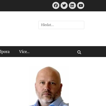
Facebook
Twitter
LinkedIn
Youtube
Hledat:
odpora
Více…
Vyhledávání