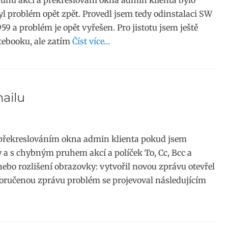
uhu akcí a překreslování okna admin klienta bylo
l problém opět zpět. Provedl jsem tedy odinstalaci SW
59 a problém je opět vyřešen. Pro jistotu jsem ještě
otebooku, ale zatím
Číst více…
ailu
 překreslováním okna admin klienta pokud jsem
 a s chybným pruhem akcí a políček To, Cc, Bcc a
ebo rozlišení obrazovky: vytvořil novou zprávu otevřel
oručenou zprávu problém se projevoval následujícím