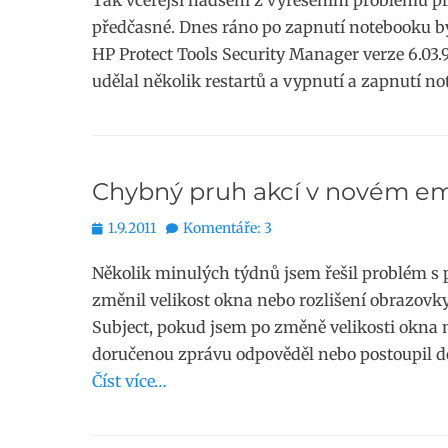
Tak včerejší nadšení z vyřešením problému pr
předčasné. Dnes ráno po zapnutí notebooku by
HP Protect Tools Security Manager verze 6.03.9
udělal několik restartů a vypnutí a zapnutí n
Chybný pruh akcí v novém em
Publikováno
1.9.2011
Komentáře: 3
Několik minulých týdnů jsem řešil problém s
změnil velikost okna nebo rozlišení obrazovky
Subject, pokud jsem po změně velikosti okna n
doručenou zprávu odpověděl nebo postoupil d
Číst více…