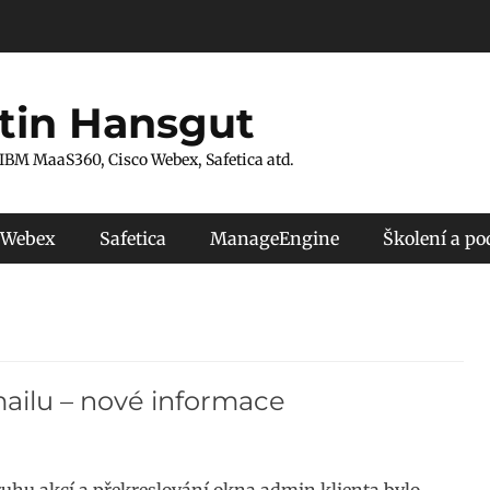
tin Hansgut
 IBM MaaS360, Cisco Webex, Safetica atd.
 Webex
Safetica
ManageEngine
Školení a p
ailu – nové informace