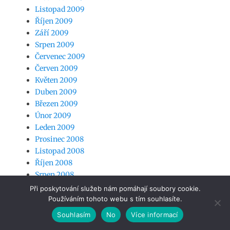
Listopad 2009
Říjen 2009
Září 2009
Srpen 2009
Červenec 2009
Červen 2009
Květen 2009
Duben 2009
Březen 2009
Únor 2009
Leden 2009
Prosinec 2008
Listopad 2008
Říjen 2008
Srpen 2008
Červenec 2008
Při poskytování služeb nám pomáhají soubory cookie.
Leden 2008
Používáním tohoto webu s tím souhlasíte.
Prosinec 2007
Souhlasím
No
Více informací
Listopad 2007