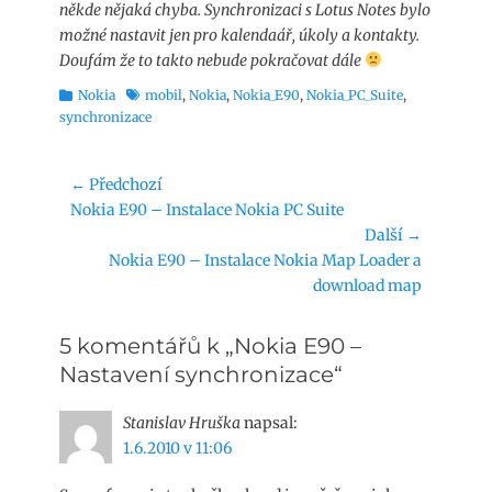
někde nějaká chyba. Synchronizaci s Lotus Notes bylo
možné nastavit jen pro kalendaář, úkoly a kontakty.
Doufám že to takto nebude pokračovat dále
Rubriky
Štítky
Nokia
mobil
,
Nokia
,
Nokia_E90
,
Nokia_PC_Suite
,
synchronizace
Navigace
← Předchozí
Předchozí
Nokia E90 – Instalace Nokia PC Suite
pro
příspěvek:
Další →
příspěvek
Následující
Nokia E90 – Instalace Nokia Map Loader a
příspěvek:
download map
5 komentářů k „Nokia E90 –
Nastavení synchronizace“
Stanislav Hruška
napsal:
1.6.2010 v 11:06