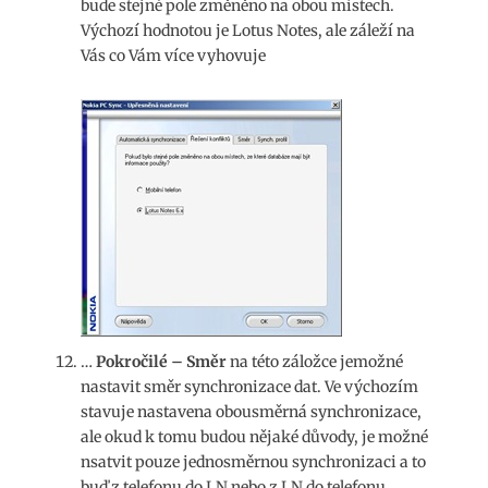
bude stejné pole změněno na obou místech.
Výchozí hodnotou je Lotus Notes, ale záleží na
Vás co Vám více vyhovuje
…
Pokročilé – Směr
na této záložce jemožné
nastavit směr synchronizace dat. Ve výchozím
stavuje nastavena obousměrná synchronizace,
ale okud k tomu budou nějaké důvody, je možné
nsatvit pouze jednosměrnou synchronizaci a to
buď z telefonu do LN nebo z LN do telefonu.