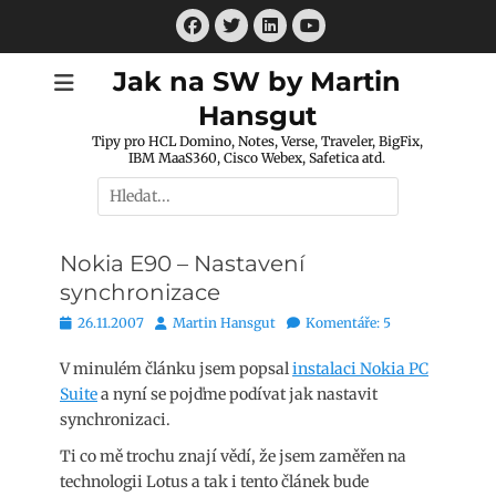
Přejít
Facebook
Twitter
LinkedIn
k
Youtube
obsahu
Jak na SW by Martin
webu
Hansgut
Tipy pro HCL Domino, Notes, Verse, Traveler, BigFix,
IBM MaaS360, Cisco Webex, Safetica atd.
Hledat:
Nokia E90 – Nastavení
synchronizace
Publikováno
Autor
26.11.2007
Martin Hansgut
Komentáře: 5
V minulém článku jsem popsal
instalaci Nokia PC
Suite
a nyní se pojďme podívat jak nastavit
synchronizaci.
Ti co mě trochu znají vědí, že jsem zaměřen na
technologii Lotus a tak i tento článek bude