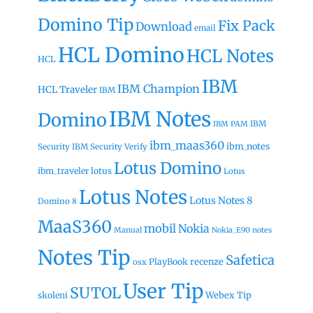
Domino Tip
Fix Pack
Download
email
HCL Domino
HCL Notes
HCL
IBM
IBM Champion
HCL Traveler
IBM
IBM Notes
Domino
IBM
IBM PAM
ibm_maas360
ibm_notes
Security
IBM Security Verify
Lotus Domino
ibm_traveler
lotus
Lotus
Lotus Notes
Lotus Notes 8
Domino 8
MaaS360
mobil
Nokia
Manual
Nokia_E90
notes
Notes Tip
Safetica
recenze
PlayBook
osx
User Tip
SUTOL
Webex Tip
skoleni