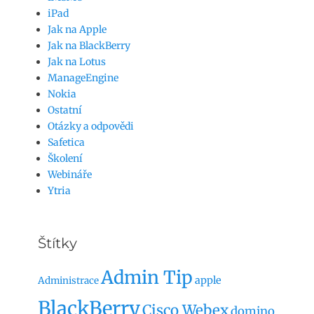
iPad
Jak na Apple
Jak na BlackBerry
Jak na Lotus
ManageEngine
Nokia
Ostatní
Otázky a odpovědi
Safetica
Školení
Webináře
Ytria
Štítky
Admin Tip
apple
Administrace
BlackBerry
Cisco Webex
domino