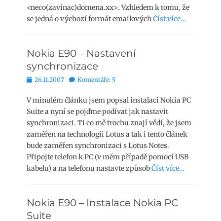
<neco(zavinac)domena.xx>. Vzhledem k tomu, že
se jedná o výchozí formát emailových
Číst více…
Nokia E90 – Nastavení
synchronizace
Publikováno
26.11.2007
Komentáře: 5
V minulém článku jsem popsal instalaci Nokia PC
Suite a nyní se pojďme podívat jak nastavit
synchronizaci. Ti co mě trochu znají vědí, že jsem
zaměřen na technologii Lotus a tak i tento článek
bude zaměřen synchronizaci s Lotus Notes.
Připojte telefon k PC (v mém případě pomocí USB
kabelu) a na telefonu nastavte způsob
Číst více…
Nokia E90 – Instalace Nokia PC
Suite