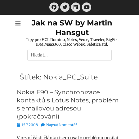
Přejít
Facebook
Twitter
LinkedIn
k
Youtube
obsahu
Jak na SW by Martin
webu
Hansgut
Tipy pro HCL Domino, Notes, Verse, Traveler, BigFix,
IBM MaaS360, Cisco Webex, Safetica atd.
Hledat:
Štítek:
Nokia_PC_Suite
Nokia E90 – Synchronizace
kontaktů s Lotus Notes, problém
s emailovou adresou
(pokračování)
Publikováno
15.7.2008
Napsat komentář
V první části článku jsem psal o problému posílat