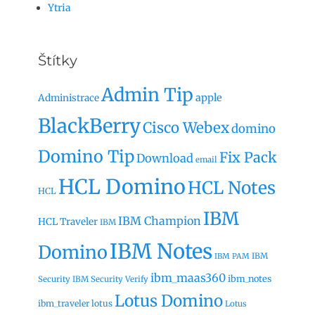
Ytria
Štítky
Admin Tip
apple
Administrace
BlackBerry
Cisco Webex
domino
Domino Tip
Fix Pack
Download
email
HCL Domino
HCL Notes
HCL
IBM
IBM Champion
HCL Traveler
IBM
IBM Notes
Domino
IBM
IBM PAM
ibm_maas360
ibm_notes
Security
IBM Security Verify
Lotus Domino
ibm_traveler
lotus
Lotus