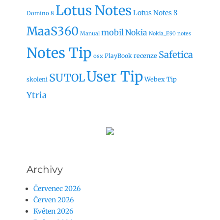
Lotus Notes
Lotus Notes 8
Domino 8
MaaS360
mobil
Nokia
Manual
Nokia_E90
notes
Notes Tip
Safetica
recenze
PlayBook
osx
User Tip
SUTOL
Webex Tip
skoleni
Ytria
Archivy
Červenec 2026
Červen 2026
Květen 2026