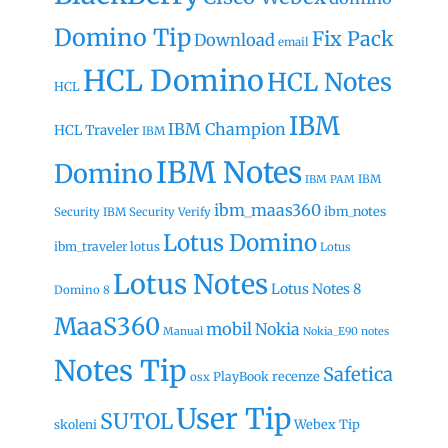
Domino Tip
Fix Pack
Download
email
HCL Domino
HCL Notes
HCL
IBM
IBM Champion
HCL Traveler
IBM
IBM Notes
Domino
IBM
IBM PAM
ibm_maas360
ibm_notes
Security
IBM Security Verify
Lotus Domino
ibm_traveler
lotus
Lotus
Lotus Notes
Lotus Notes 8
Domino 8
MaaS360
mobil
Nokia
Manual
Nokia_E90
notes
Notes Tip
Safetica
recenze
PlayBook
osx
User Tip
SUTOL
Webex Tip
skoleni