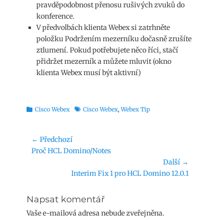
pravděpodobnost přenosu rušivých zvuků do
konference.
V předvolbách klienta Webex si zatrhněte
položku Podržením mezerníku dočasně zrušíte
ztlumení. Pokud potřebujete něco říci, stačí
přidržet mezerník a můžete mluvit (okno
klienta Webex musí být aktivní)
Rubriky
Štítky
Cisco Webex
Cisco Webex
,
Webex Tip
Navigace
← Předchozí
Předchozí
Proč HCL Domino/Notes
pro
příspěvek:
Další →
příspěvek
Následující
Interim Fix 1 pro HCL Domino 12.0.1
příspěvek:
Napsat komentář
Vaše e-mailová adresa nebude zveřejněna.