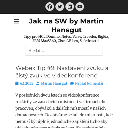
Přejít
Facebook
Twitter
LinkedIn
k
Youtube
obsahu
Jak na SW by Martin
webu
Hansgut
Tipy pro HCL Domino, Notes, Verse, Traveler, BigFix,
IBM MaaS360, Cisco Webex, Safetica atd.
Hledat:
Webex Tip #9: Nastavení zvuku a
čistý zvuk ve videokonferenci
Publikováno
Autor
6.1.2022
Martin Hansgut
Napsat komentář
V posledních dvou letech se videokonference
rozšířily ze zasedacích místností ve firmách do
pracoven, obýváků a dalších místností v našich
domácnostech. Dostáváme se tak do místností, kde
nemusí být úplně jednoduché zajištění ticho aby