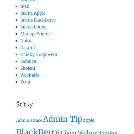
iPad
Jak na Apple
Jak na BlackBerry
Jak na Lotus
ManageEngine
Nokia
Ostatní
Otázky a odpovědi
Safetica
Školení
Webináře
Ytria
Štítky
Admin Tip
apple
Administrace
BlackBerry
Cisco Webex
domino