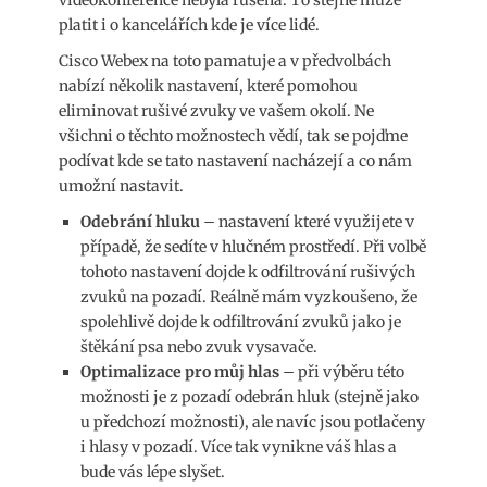
videokonference nebyla rušena. To stejné může
platit i o kancelářích kde je více lidé.
Cisco Webex na toto pamatuje a v předvolbách
nabízí několik nastavení, které pomohou
eliminovat rušivé zvuky ve vašem okolí. Ne
všichni o těchto možnostech vědí, tak se pojďme
podívat kde se tato nastavení nacházejí a co nám
umožní nastavit.
Odebrání hluku
– nastavení které využijete v
případě, že sedíte v hlučném prostředí. Při volbě
tohoto nastavení dojde k odfiltrování rušivých
zvuků na pozadí. Reálně mám vyzkoušeno, že
spolehlivě dojde k odfiltrování zvuků jako je
štěkání psa nebo zvuk vysavače.
Optimalizace pro můj hlas
– při výběru této
možnosti je z pozadí odebrán hluk (stejně jako
u předchozí možnosti), ale navíc jsou potlačeny
i hlasy v pozadí. Více tak vynikne váš hlas a
bude vás lépe slyšet.