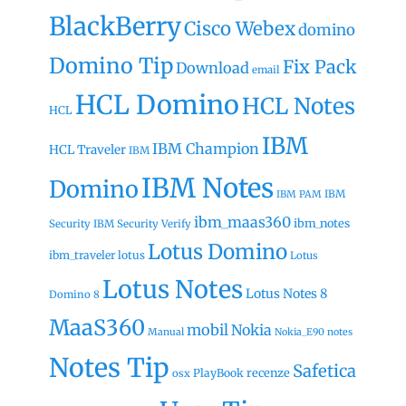
BlackBerry
Cisco Webex
domino
Domino Tip
Fix Pack
Download
email
HCL Domino
HCL Notes
HCL
IBM
IBM Champion
HCL Traveler
IBM
IBM Notes
Domino
IBM
IBM PAM
ibm_maas360
ibm_notes
Security
IBM Security Verify
Lotus Domino
ibm_traveler
lotus
Lotus
Lotus Notes
Lotus Notes 8
Domino 8
MaaS360
mobil
Nokia
Manual
Nokia_E90
notes
Notes Tip
Safetica
recenze
PlayBook
osx