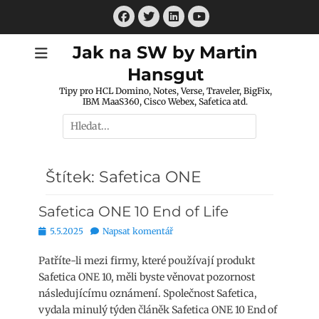
Přejít
Facebook
Twitter
LinkedIn
k
Youtube
obsahu
Jak na SW by Martin
webu
Hansgut
Tipy pro HCL Domino, Notes, Verse, Traveler, BigFix,
IBM MaaS360, Cisco Webex, Safetica atd.
Hledat:
Štítek:
Safetica ONE
Safetica ONE 10 End of Life
Publikováno
5.5.2025
Napsat komentář
Patříte-li mezi firmy, které používají produkt
Safetica ONE 10, měli byste věnovat pozornost
následujícímu oznámení. Společnost Safetica,
vydala minulý týden článěk Safetica ONE 10 End of