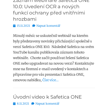
Záznam webináře Safetica ONE
10.0: Uvedení OCR a nových
funkcí ochrany před vnitřními
hrozbami
Publikováno
15.11.2021
Napsat komentář
Minulý měsíc se uskutečnil webinář na kterém
byly představeny novinky přicházející společně s
verzí Safetica ONE 10.0. Následně Safetica na svém
YouTube kanálu publikovala záznam tohoto
webináře. Chcete začít používat řešení Safetica
ONE nebo upgradovat na novou verzi? Kontaktujte
mne na firemní e-mail uvedený v kontaktech a
připravíme pro vás prezentaci Safetica ONE,
cenovou nabídku,
Číst více…
Úvodní video k Safetica ONE
Publikováno
8.11.2021
Napsat komentář