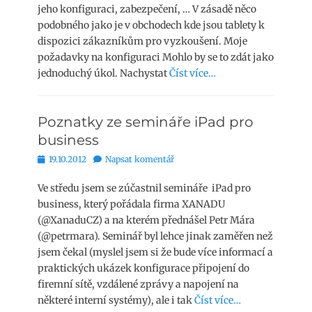
jeho konfiguraci, zabezpečení, … V zásadě něco
podobného jako je v obchodech kde jsou tablety k
dispozici zákazníkům pro vyzkoušení. Moje
požadavky na konfiguraci Mohlo by se to zdát jako
jednoduchý úkol. Nachystat
Číst více…
Poznatky ze semináře iPad pro
business
Publikováno
19.10.2012
Napsat komentář
Ve středu jsem se zúčastnil semináře iPad pro
business, který pořádala firma XANADU
(@XanaduCZ) a na kterém přednášel Petr Mára
(@petrmara). Seminář byl lehce jinak zaměřen než
jsem čekal (myslel jsem si že bude více informací a
praktických ukázek konfigurace připojení do
firemní sítě, vzdálené zprávy a napojení na
některé interní systémy), ale i tak
Číst více…