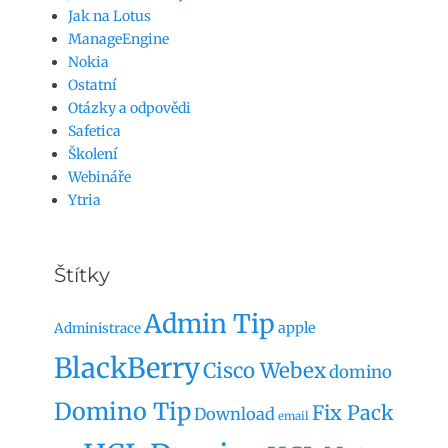
Jak na Lotus
ManageEngine
Nokia
Ostatní
Otázky a odpovědi
Safetica
Školení
Webináře
Ytria
Štítky
Admin Tip
apple
Administrace
BlackBerry
Cisco Webex
domino
Domino Tip
Fix Pack
Download
email