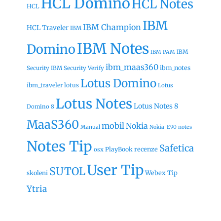
HCL Domino
HCL Notes
HCL
IBM
IBM Champion
HCL Traveler
IBM
IBM Notes
Domino
IBM
IBM PAM
ibm_maas360
ibm_notes
Security
IBM Security Verify
Lotus Domino
ibm_traveler
lotus
Lotus
Lotus Notes
Lotus Notes 8
Domino 8
MaaS360
mobil
Nokia
Manual
Nokia_E90
notes
Notes Tip
Safetica
recenze
PlayBook
osx
User Tip
SUTOL
Webex Tip
skoleni
Ytria