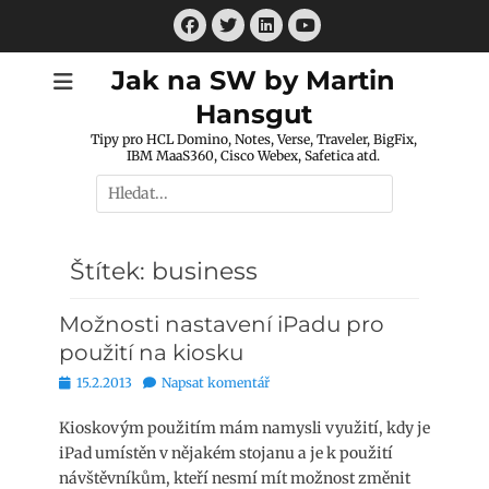
Přejít
Facebook
Twitter
LinkedIn
k
Youtube
obsahu
Jak na SW by Martin
webu
Hansgut
Tipy pro HCL Domino, Notes, Verse, Traveler, BigFix,
IBM MaaS360, Cisco Webex, Safetica atd.
Hledat:
Štítek:
business
Možnosti nastavení iPadu pro
použití na kiosku
Publikováno
15.2.2013
Napsat komentář
Kioskovým použitím mám namysli využití, kdy je
iPad umístěn v nějakém stojanu a je k použití
návštěvníkům, kteří nesmí mít možnost změnit