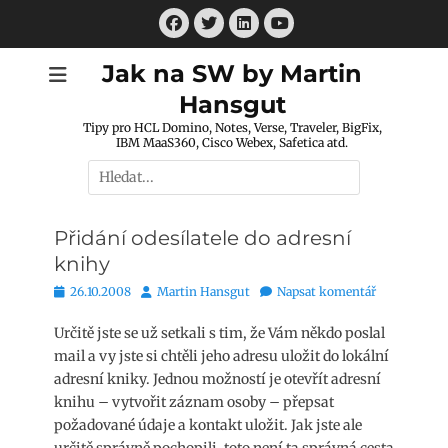
Přejít
Facebook
Twitter
LinkedIn
k
Youtube
obsahu
Jak na SW by Martin
webu
Hansgut
Tipy pro HCL Domino, Notes, Verse, Traveler, BigFix,
IBM MaaS360, Cisco Webex, Safetica atd.
Hledat:
Přidání odesílatele do adresní
knihy
Publikováno
Autor
26.10.2008
Martin Hansgut
Napsat komentář
Určitě jste se už setkali s tim, že Vám někdo poslal
mail a vy jste si chtěli jeho adresu uložit do lokální
adresní kniky. Jednou možností je otevřít adresní
knihu – vytvořit záznam osoby – přepsat
požadované údaje a kontakt uložit. Jak jste ale