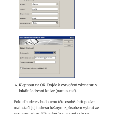
Klepnout na OK. Dojde k vytvoření záznamu v
lokální adresní knize (names.nsf).
Pokud budete v budoucnu této osobě chtít poslat
mail stačí její adresu běžným způsobem vybrat ze
seznamu adres. Případné úravy kontaktu se