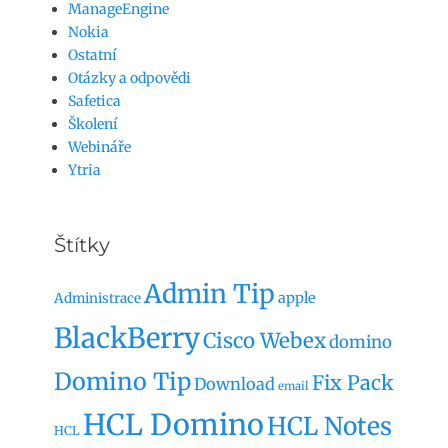
ManageEngine
Nokia
Ostatní
Otázky a odpovědi
Safetica
Školení
Webináře
Ytria
Štítky
Admin Tip
apple
Administrace
BlackBerry
Cisco Webex
domino
Domino Tip
Fix Pack
Download
email
HCL Domino
HCL Notes
HCL