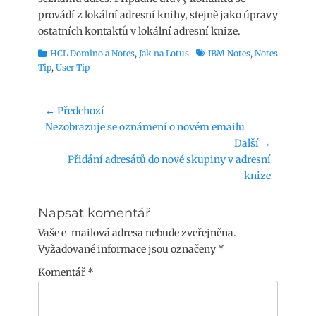
provádí z lokální adresní knihy, stejně jako úpravy
ostatních kontaktů v lokální adresní knize.
Rubriky
Štítky
HCL Domino a Notes
,
Jak na Lotus
IBM Notes
,
Notes
Tip
,
User Tip
Navigace
← Předchozí
Předchozí
Nezobrazuje se oznámení o novém emailu
pro
příspěvek:
Další →
příspěvek
Následující
Přidání adresátů do nové skupiny v adresní
příspěvek:
knize
Napsat komentář
Vaše e-mailová adresa nebude zveřejněna.
Vyžadované informace jsou označeny
*
Komentář
*