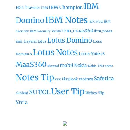
IBM
IBM Champion
HCL Traveler
IBM
IBM Notes
Domino
IBM
IBM PAM
ibm_maas360
ibm_notes
Security
IBM Security Verify
Lotus Domino
ibm_traveler
lotus
Lotus
Lotus Notes
Lotus Notes 8
Domino 8
MaaS360
mobil
Nokia
Manual
Nokia_E90
notes
Notes Tip
Safetica
recenze
PlayBook
osx
User Tip
SUTOL
Webex Tip
skoleni
Ytria