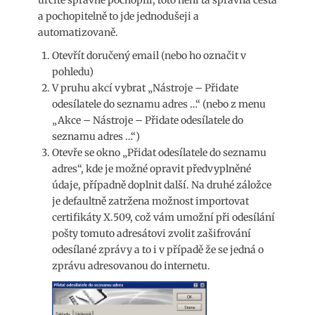
určitě správně pochopili, toto není ta správná cesta
a pochopitelně to jde jednodušeji a
automatizovaně.
Otevřít doručený email (nebo ho označit v
pohledu)
V pruhu akcí vybrat „Nástroje – Přidate
odesílatele do seznamu adres …“ (nebo z menu
„Akce – Nástroje – Přidate odesílatele do
seznamu adres …“)
Otevře se okno „Přidat odesílatele do seznamu
adres“, kde je možné opravit předvyplněné
údaje, případně doplnit další. Na druhé záložce
je defaultně zatržena možnost importovat
certifikáty X.509, což vám umožní při odesílání
pošty tomuto adresátovi zvolit zašifrování
odesílané zprávy a to i v případě že se jedná o
zprávu adresovanou do internetu.