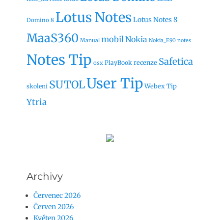
Lotus Notes
Lotus Notes 8
Domino 8
MaaS360
mobil
Nokia
Manual
Nokia_E90
notes
Notes Tip
Safetica
recenze
PlayBook
osx
User Tip
SUTOL
Webex Tip
skoleni
Ytria
Archivy
Červenec 2026
Červen 2026
Květen 2026