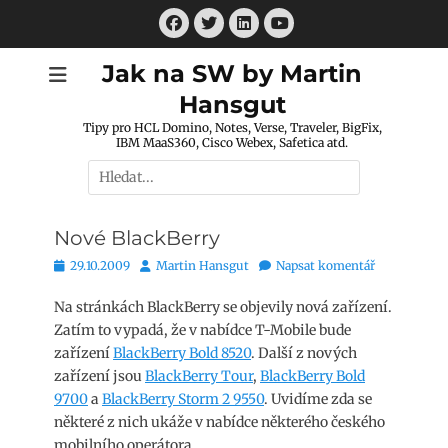
Přejít
Facebook
Twitter
LinkedIn
k
Youtube
obsahu
Jak na SW by Martin
webu
Hansgut
Tipy pro HCL Domino, Notes, Verse, Traveler, BigFix,
IBM MaaS360, Cisco Webex, Safetica atd.
Hledat:
Nové BlackBerry
Publikováno
Autor
29.10.2009
Martin Hansgut
Napsat komentář
Na stránkách BlackBerry se objevily nová zařízení.
Zatím to vypadá, že v nabídce T-Mobile bude
zařízení
BlackBerry Bold 8520
. Další z nových
zařízení jsou
BlackBerry Tour
,
BlackBerry Bold
9700
a
BlackBerry Storm 2 9550
. Uvidíme zda se
některé z nich ukáže v nabídce některého českého
mobilního operátora.