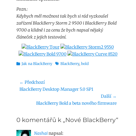
Pozn.:
Kdybych měl možnost tak bych si rád vyzkoušel
zařízení BlackBerry Storm 2 9500 i BlackBerry Bold
9700 a klidně i za cenu že bych napsal nějaký
článeček z jejich testování.
Rubriky
Štítky
Jak na BlackBerry
BlackBerry
,
bold
Navigace
← Předchozí
Předchozí
BlackBerry Desktop Manager 5.0 SP1
pro
příspěvek:
Další →
příspěvek
Následující
BlackBerry Bold a beta nového firmware
příspěvek:
0 komentářů k „Nové BlackBerry“
Nashai
napsal: