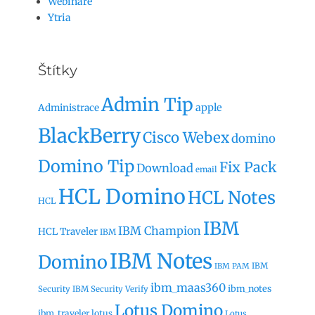
Webináře
Ytria
Štítky
Admin Tip
apple
Administrace
BlackBerry
Cisco Webex
domino
Domino Tip
Fix Pack
Download
email
HCL Domino
HCL Notes
HCL
IBM
IBM Champion
HCL Traveler
IBM
IBM Notes
Domino
IBM
IBM PAM
ibm_maas360
ibm_notes
Security
IBM Security Verify
Lotus Domino
ibm_traveler
lotus
Lotus