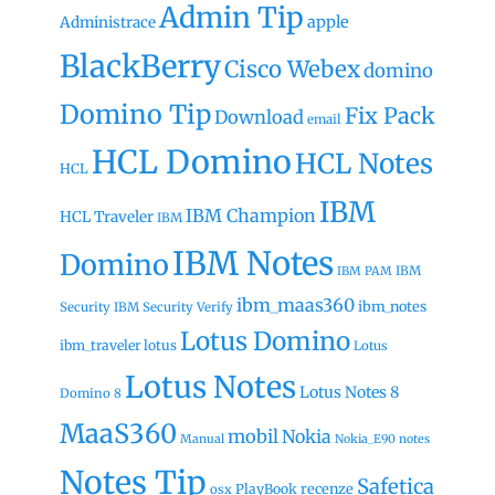
Admin Tip
apple
Administrace
BlackBerry
Cisco Webex
domino
Domino Tip
Fix Pack
Download
email
HCL Domino
HCL Notes
HCL
IBM
IBM Champion
HCL Traveler
IBM
IBM Notes
Domino
IBM
IBM PAM
ibm_maas360
ibm_notes
Security
IBM Security Verify
Lotus Domino
ibm_traveler
lotus
Lotus
Lotus Notes
Lotus Notes 8
Domino 8
MaaS360
mobil
Nokia
Manual
Nokia_E90
notes
Notes Tip
Safetica
recenze
PlayBook
osx