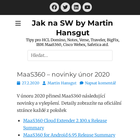
Přejít
Facebook
Twitter
LinkedIn
k
Youtube
obsahu
Jak na SW by Martin
webu
Hansgut
Tipy pro HCL Domino, Notes, Verse, Traveler, BigFix,
IBM MaaS360, Cisco Webex, Safetica atd.
Hledat:
MaaS360 – novinky únor 2020
Publikováno
Autor
27.2.2020
Martin Hansgut
Napsat komentář
V únoru 2020 přinesl MaaS360 následující
novinky a vylepšení. Detaily zobrazíte na oficiální
stránce každé z položek
MaaS360 Cloud Extender 2.100.x Release
Summary
MaaS360 for Android 6.95 Release Summary