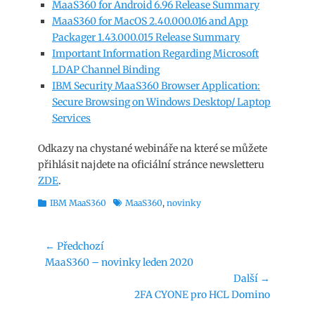
MaaS360 for Android 6.96 Release Summary
MaaS360 for MacOS 2.40.000.016 and App
Packager 1.43.000.015 Release Summary
Important Information Regarding Microsoft
LDAP Channel Binding
IBM Security MaaS360 Browser Application:
Secure Browsing on Windows Desktop/ Laptop
Services
Odkazy na chystané webináře na které se můžete
přihlásit najdete na oficiální stránce newsletteru
ZDE
.
Rubriky
Štítky
IBM MaaS360
MaaS360
,
novinky
Navigace
← Předchozí
Předchozí
MaaS360 – novinky leden 2020
pro
příspěvek:
Další →
příspěvek
Následující
2FA CYONE pro HCL Domino
příspěvek: