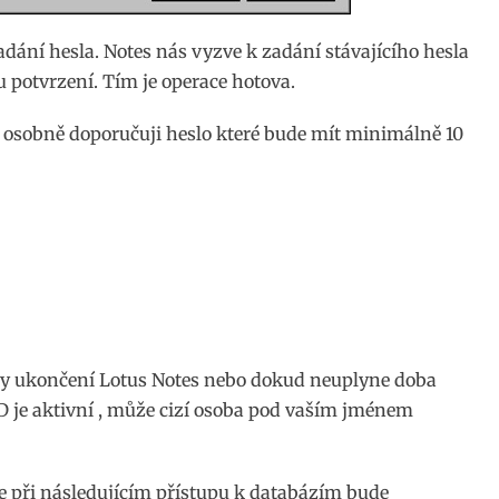
dání hesla. Notes nás vyzve k zadání stávajícího hesla
 potvrzení. Tím je operace hotova.
le osobně doporučuji heslo které bude mít minimálně 10
oby ukončení Lotus Notes nebo dokud neuplyne doba
ID je aktivní , může cizí osoba pod vaším jménem
že při následujícím přístupu k databázím bude