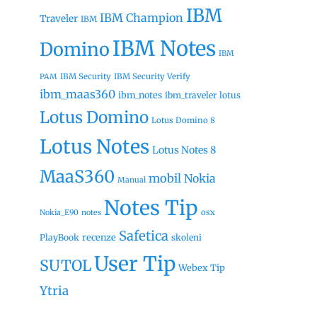
IBM
IBM Champion
Traveler
IBM
IBM Notes
Domino
IBM
IBM Security
IBM Security Verify
PAM
ibm_maas360
ibm_notes
ibm_traveler
lotus
Lotus Domino
Lotus Domino 8
Lotus Notes
Lotus Notes 8
MaaS360
mobil
Nokia
Manual
Notes Tip
osx
Nokia_E90
notes
Safetica
recenze
PlayBook
skoleni
User Tip
SUTOL
Webex Tip
Ytria