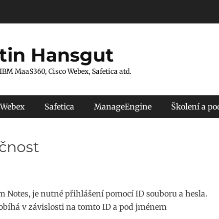
tin Hansgut
 IBM MaaS360, Cisco Webex, Safetica atd.
 Webex
Safetica
ManageEngine
Školení a p
čnost
Notes, je nutné přihlášení pomocí ID souboru a hesla.
robíhá v závislosti na tomto ID a pod jménem