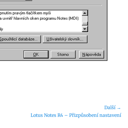
Další →
Následující
Lotus Notes R4 – Přizpůsobení nastavení
příspěvek: