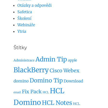
Otázky a odpovědi
Safetica
Školení
Webináře
Ytria
Štítky
Admin Tip
apple
Administrace
BlackBerry
Cisco Webex
Domino Tip
domino
Download
HCL
Fix Pack
HCL
email
Domino
HCL Notes
HCL