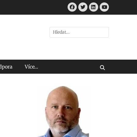
Facebook
Twitter
LinkedIn
Youtube
Hledat:
odpora
Více…
Vyhledávání