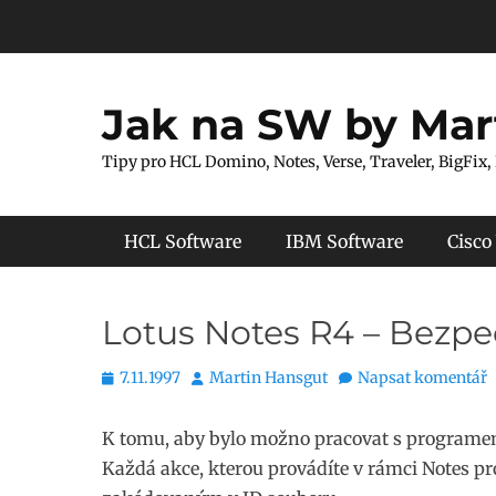
Přejít
k
obsahu
webu
Jak na SW by Mar
Tipy pro HCL Domino, Notes, Verse, Traveler, BigFix,
Hlavní menu
HCL Software
IBM Software
Cisco
Lotus Notes R4 – Bezpe
Publikováno
Autor
7.11.1997
Martin Hansgut
Napsat komentář
K tomu, aby bylo možno pracovat s programem 
Každá akce, kterou provádíte v rámci Notes p