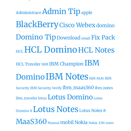
Admin Tip
apple
Administrace
BlackBerry
Cisco Webex
domino
Domino Tip
Fix Pack
Download
email
HCL Domino
HCL Notes
HCL
IBM
IBM Champion
HCL Traveler
IBM
IBM Notes
Domino
IBM
IBM PAM
ibm_maas360
ibm_notes
Security
IBM Security Verify
Lotus Domino
ibm_traveler
lotus
Lotus
Lotus Notes
Lotus Notes 8
Domino 8
MaaS360
mobil
Nokia
Manual
Nokia_E90
notes