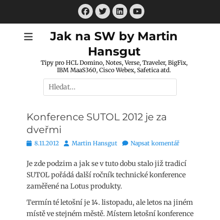
Přejít
Facebook
Twitter
LinkedIn
k
Youtube
obsahu
Jak na SW by Martin
webu
Hansgut
Tipy pro HCL Domino, Notes, Verse, Traveler, BigFix,
IBM MaaS360, Cisco Webex, Safetica atd.
Hledat:
Konference SUTOL 2012 je za
dveřmi
Publikováno
Autor
8.11.2012
Martin Hansgut
Napsat komentář
Je zde podzim a jak se v tuto dobu stalo již tradicí
SUTOL pořádá další ročník technické konference
zaměřené na Lotus produkty.
Termín té letošní je 14. listopadu, ale letos na jiném
místě ve stejném městě. Místem letošní konference