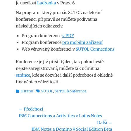
je usedlost
Ladronka
v Praze 6.
Na program, který pro nás SUTOL na letošní
konferenci připravil se můžete podívat na
následujících odkazech:
Program konference
v PDF
Program konference
pro mobilní zařízení
Web věnovaný konferenci v
SUTOL Connections
Konference je již příští týden, tak pokud ještě
nejste zaregistrovaní, můžete tak učinit na
stránce
, kde se dozvíte i další podrobnosti ohledně
finančních záležitostí.
Rubriky
Štítky
Ostatní
SUTOL
,
SUTOL konference
Navigace
← Předchozí
Předchozí
IBM Connections a Activities v Lotus Notes
pro
příspěvek:
Další →
příspěvek
Následující
IBM Notes a Domino 9 Social Edition Beta