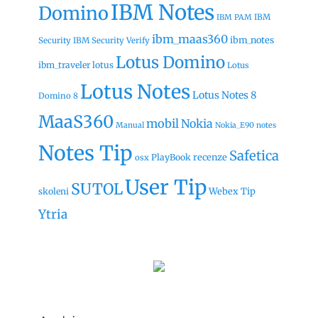
IBM Notes
Domino
IBM
IBM PAM
ibm_maas360
ibm_notes
Security
IBM Security Verify
Lotus Domino
ibm_traveler
lotus
Lotus
Lotus Notes
Lotus Notes 8
Domino 8
MaaS360
mobil
Nokia
Manual
Nokia_E90
notes
Notes Tip
Safetica
recenze
PlayBook
osx
User Tip
SUTOL
Webex Tip
skoleni
Ytria