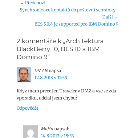
Navigace
← Předchozí
Předchozí
Synchronizace kontaktů do poštovní schránky
pro
příspěvek:
Další →
příspěvek
Následující
BES 5.0.4 je supported pro IBM Domino 9
příspěvek:
2 komentáře k „Architektura
BlackBerry 10, BES 10 a IBM
Domino 9“
DMAN
napsal:
12.8.2013 v 11:59
Kdyz mam prece jen Traveler v DMZ a vse se zda
vporadku, udelal jsem chybu?
Odpovědět
MaHa
napsal:
14.8.2013 v 18:53