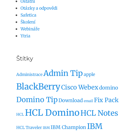
Ostatní
Otázky a odpovědi
Safetica
Školení
Webináře
Ytria
Štítky
Admin Tip
apple
Administrace
BlackBerry
Cisco Webex
domino
Domino Tip
Fix Pack
Download
email
HCL Domino
HCL Notes
HCL
IBM
IBM Champion
HCL Traveler
IBM