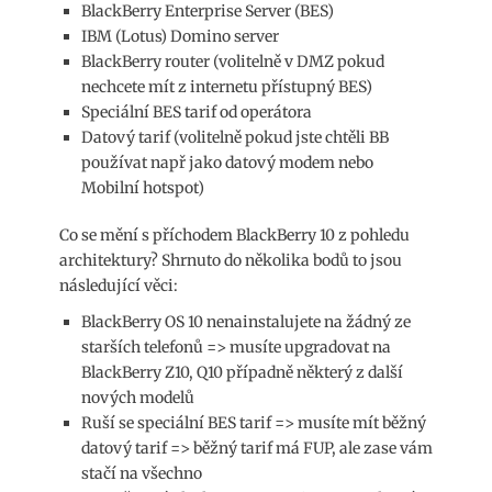
BlackBerry Enterprise Server (BES)
IBM (Lotus) Domino server
BlackBerry router (volitelně v DMZ pokud
nechcete mít z internetu přístupný BES)
Speciální BES tarif od operátora
Datový tarif (volitelně pokud jste chtěli BB
používat např jako datový modem nebo
Mobilní hotspot)
Co se mění s příchodem BlackBerry 10 z pohledu
architektury? Shrnuto do několika bodů to jsou
následující věci:
BlackBerry OS 10 nenainstalujete na žádný ze
starších telefonů => musíte upgradovat na
BlackBerry Z10, Q10 případně některý z další
nových modelů
Ruší se speciální BES tarif => musíte mít běžný
datový tarif => běžný tarif má FUP, ale zase vám
stačí na všechno