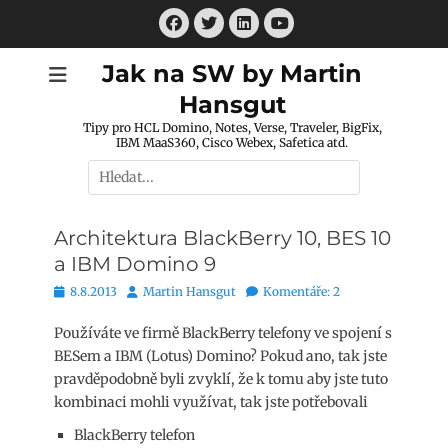
Přejít
Facebook
Twitter
LinkedIn
k
Youtube
obsahu
Jak na SW by Martin
webu
Hansgut
Tipy pro HCL Domino, Notes, Verse, Traveler, BigFix,
IBM MaaS360, Cisco Webex, Safetica atd.
Hledat:
Architektura BlackBerry 10, BES 10
a IBM Domino 9
Publikováno
Autor
8.8.2013
Martin Hansgut
Komentáře: 2
Používáte ve firmě BlackBerry telefony ve spojení s
BESem a IBM (Lotus) Domino? Pokud ano, tak jste
pravděpodobně byli zvyklí, že k tomu aby jste tuto
kombinaci mohli využívat, tak jste potřebovali
BlackBerry telefon