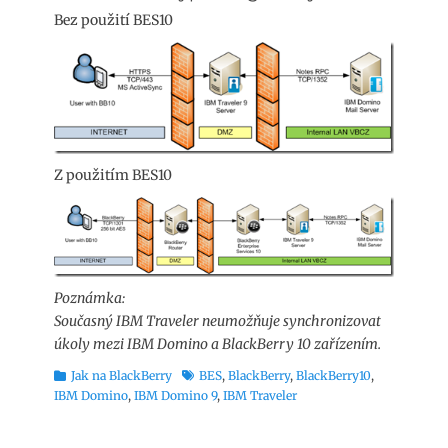
Bez použití BES10
Z použitím BES10
Poznámka:
Současný IBM Traveler neumožňuje synchronizovat
úkoly mezi IBM Domino a BlackBerry 10 zařízením.
Rubriky
Štítky
Jak na BlackBerry
BES
,
BlackBerry
,
BlackBerry10
,
IBM Domino
,
IBM Domino 9
,
IBM Traveler