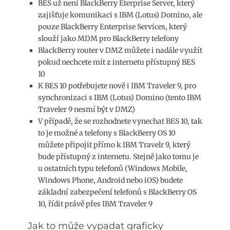
BES už není BlackBerry Eterprise Server, který
zajišťuje komunikaci s IBM (Lotus) Domino, ale
pouze BlackBerry Enterprise Services, který
slouží jako MDM pro BlackBerry telefony
BlackBerry router v DMZ můžete i nadále využít
pokud nechcete mít z internetu přístupný BES
10
K BES 10 potřebujete nově i IBM Traveler 9, pro
synchronizaci s IBM (Lotus) Domino (tento IBM
Traveler 9 nesmí být v DMZ)
V případě, že se rozhodnete vynechat BES 10, tak
to je možné a telefony s BlackBerry OS 10
můžete připojit přímo k IBM Travelr 9, který
bude přístupný z internetu. Stejně jako tomu je
u ostatních typu telefonů (Windows Mobile,
Windows Phone, Android nebo iOS) budete
základní zabezpečení telefonů s BlackBerry OS
10, řídit právě přes IBM Traveler 9
Jak to může vypadat graficky