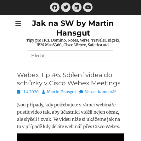
Přejít
Facebook
Twitter
LinkedIn
k
Youtube
obsahu
Jak na SW by Martin
webu
Hansgut
Tipy pro HCL Domino, Notes, Verse, Traveler, BigFix,
IBM MaaS360, Cisco Webex, Safetica atd.
Hledat:
Webex Tip #6: Sdílení videa do
schůzky v Cisco Webex Meetings
Publikováno
Autor
11.4.2020
Martin Hansgut
Napsat komentář
Jsou případy, kdy potřebujete v rámci webináře
pustit video tak, aby účastníci viděli nejen obraz,
ale slyšeli i zvuk. Ve videu níže si ukážeme jak na
to v případě kdy děláte webinář přes Cisco Webex.