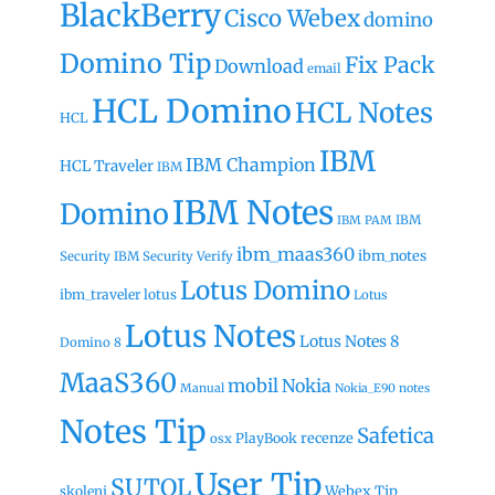
BlackBerry
Cisco Webex
domino
Domino Tip
Fix Pack
Download
email
HCL Domino
HCL Notes
HCL
IBM
IBM Champion
HCL Traveler
IBM
IBM Notes
Domino
IBM
IBM PAM
ibm_maas360
ibm_notes
Security
IBM Security Verify
Lotus Domino
ibm_traveler
lotus
Lotus
Lotus Notes
Lotus Notes 8
Domino 8
MaaS360
mobil
Nokia
Manual
Nokia_E90
notes
Notes Tip
Safetica
recenze
PlayBook
osx
User Tip
SUTOL
Webex Tip
skoleni