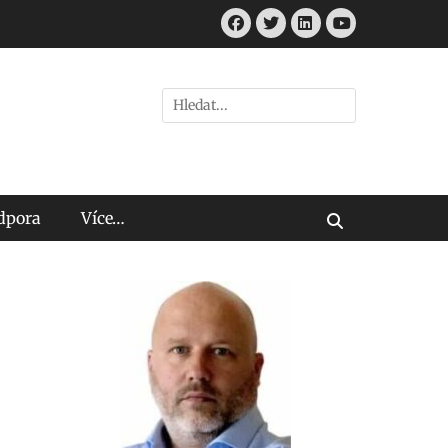
Facebook
Twitter
LinkedIn
Youtube
Hledat:
odpora
Více…
Vyhledávání