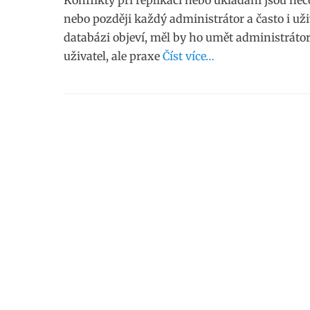
Konflikty při replikaci nebo ukládání jsou něc
nebo později každý administrátor a často i uživ
databázi objeví, měl by ho umět administrátor
uživatel, ale praxe
Číst více…