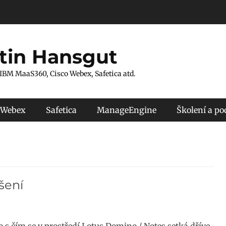
tin Hansgut
 IBM MaaS360, Cisco Webex, Safetica atd.
 Webex
Safetica
ManageEngine
Školení a p
ešení