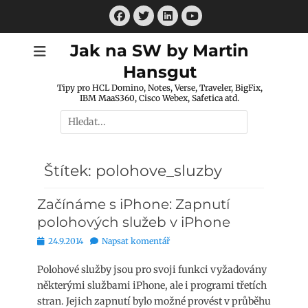
Přejít
Facebook
Twitter
LinkedIn
k
Youtube
obsahu
Jak na SW by Martin
webu
Hansgut
Tipy pro HCL Domino, Notes, Verse, Traveler, BigFix,
IBM MaaS360, Cisco Webex, Safetica atd.
Hledat:
Štítek:
polohove_sluzby
Začínáme s iPhone: Zapnutí
polohových služeb v iPhone
Publikováno
24.9.2014
Napsat komentář
Polohové služby jsou pro svoji funkci vyžadovány
některými službami iPhone, ale i programi třetích
stran. Jejich zapnutí bylo možné provést v průběhu