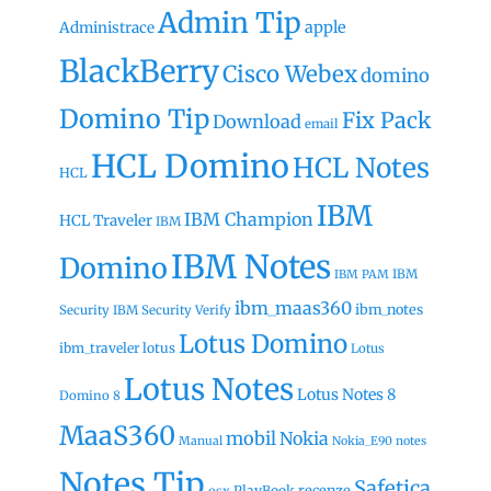
Admin Tip
apple
Administrace
BlackBerry
Cisco Webex
domino
Domino Tip
Fix Pack
Download
email
HCL Domino
HCL Notes
HCL
IBM
IBM Champion
HCL Traveler
IBM
IBM Notes
Domino
IBM
IBM PAM
ibm_maas360
ibm_notes
Security
IBM Security Verify
Lotus Domino
ibm_traveler
lotus
Lotus
Lotus Notes
Lotus Notes 8
Domino 8
MaaS360
mobil
Nokia
Manual
Nokia_E90
notes
Notes Tip
Safetica
recenze
PlayBook