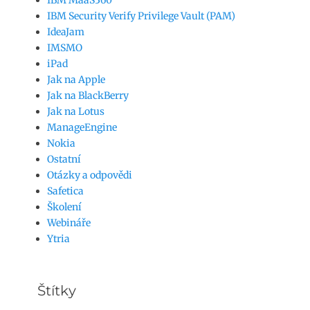
IBM MaaS360
IBM Security Verify Privilege Vault (PAM)
IdeaJam
IMSMO
iPad
Jak na Apple
Jak na BlackBerry
Jak na Lotus
ManageEngine
Nokia
Ostatní
Otázky a odpovědi
Safetica
Školení
Webináře
Ytria
Štítky