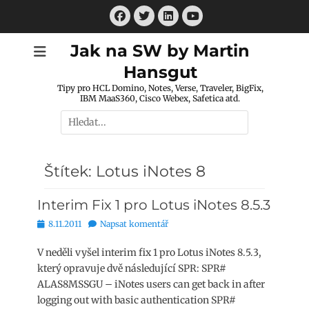
Přejít
Facebook
Twitter
LinkedIn
k
Youtube
obsahu
Jak na SW by Martin
webu
Hansgut
Tipy pro HCL Domino, Notes, Verse, Traveler, BigFix,
IBM MaaS360, Cisco Webex, Safetica atd.
Hledat:
Štítek:
Lotus iNotes 8
Interim Fix 1 pro Lotus iNotes 8.5.3
Publikováno
8.11.2011
Napsat komentář
V neděli vyšel interim fix 1 pro Lotus iNotes 8.5.3,
který opravuje dvě následující SPR: SPR#
ALAS8MSSGU – iNotes users can get back in after
logging out with basic authentication SPR#