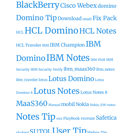
BlackBerry
Cisco Webex
domino
Domino Tip
Fix Pack
Download
email
HCL Domino
HCL Notes
HCL
IBM
IBM Champion
HCL Traveler
IBM
IBM Notes
Domino
IBM
IBM PAM
ibm_maas360
ibm_notes
Security
IBM Security Verify
Lotus Domino
ibm_traveler
lotus
Lotus
Lotus Notes
Lotus Notes 8
Domino 8
MaaS360
mobil
Nokia
Manual
Nokia_E90
notes
Notes Tip
Safetica
recenze
PlayBook
osx
User Tip
SUTOL
Webex Tip
skoleni