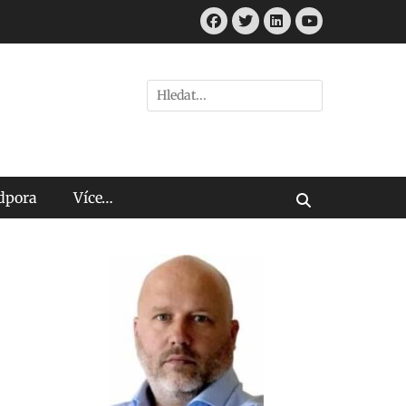
Facebook
Twitter
LinkedIn
Youtube
Hledat:
odpora
Více…
Vyhledávání