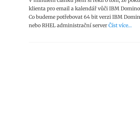
V minulém článku jsem si řekli o tom, že poku
klienta pro email a kalendář vůči IBM Domino
Co budeme potřebovat 64 bit verzi IBM Domino
nebo RHEL administrační server
Číst více…