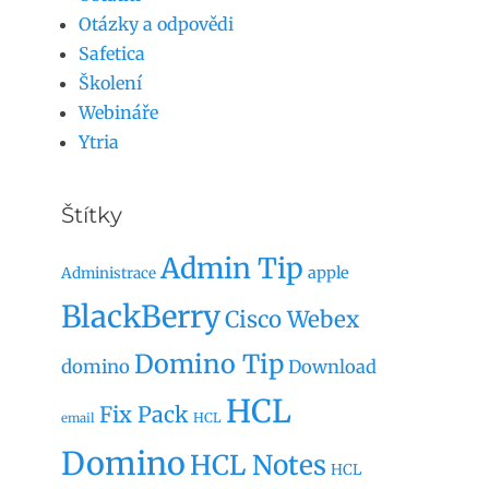
Otázky a odpovědi
Safetica
Školení
Webináře
Ytria
Štítky
Admin Tip
apple
Administrace
BlackBerry
Cisco Webex
Domino Tip
domino
Download
HCL
Fix Pack
HCL
email
Domino
HCL Notes
HCL