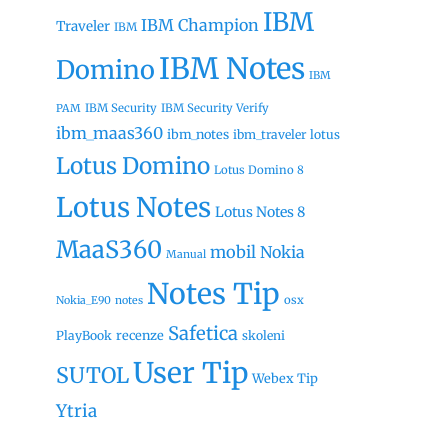
IBM
IBM Champion
Traveler
IBM
IBM Notes
Domino
IBM
IBM Security
IBM Security Verify
PAM
ibm_maas360
ibm_notes
ibm_traveler
lotus
Lotus Domino
Lotus Domino 8
Lotus Notes
Lotus Notes 8
MaaS360
mobil
Nokia
Manual
Notes Tip
osx
Nokia_E90
notes
Safetica
recenze
PlayBook
skoleni
User Tip
SUTOL
Webex Tip
Ytria