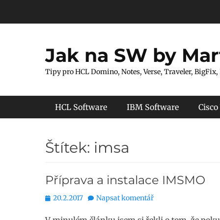
Přejít
k
obsahu
webu
Jak na SW by Mar
Tipy pro HCL Domino, Notes, Verse, Traveler, BigFix,
Hlavní menu
HCL Software
IBM Software
Cisco
Štítek:
imsa
Příprava a instalace IMSMO
Publikováno
20.2.2017
Napsat komentář