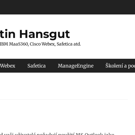
tin Hansgut
 IBM MaaS360, Cisco Webex, Safetica atd.
 Webex
Safetica
ManageEngine
Školení a p