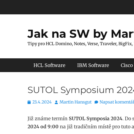
Přejít
k
obsahu
webu
Jak na SW by Mar
Tipy pro HCL Domino, Notes, Verse, Traveler, BigFix,
Hlavní menu
HCL Software
IBM Software
Cisco
SUTOL Symposium 2024
Publikováno
Autor
23.4.2024
Martin Hansgut
Napsat komentá
Již známe termín
SUTOL Symposia 2024
. Do
2024 od 9:00
na již tradičním místě pro tuto