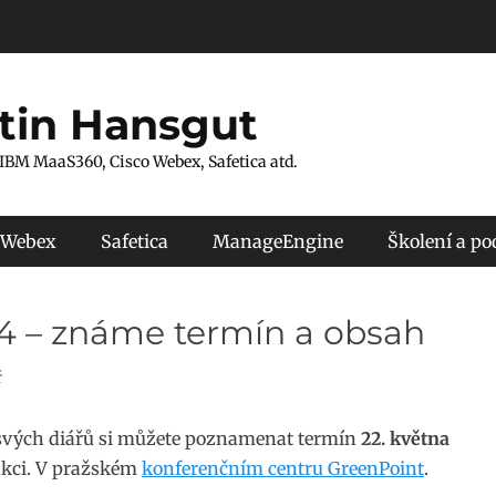
tin Hansgut
 IBM MaaS360, Cisco Webex, Safetica atd.
 Webex
Safetica
ManageEngine
Školení a p
 – známe termín a obsah
ř
 svých diářů si můžete poznamenat termín
22. května
 akci. V pražském
konferenčním centru GreenPoint
.