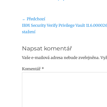
Navigace
← Předchozí
Předchozí
IBM Security Verify Privilege Vault 11.6.00002
pro
příspěvek:
stažení
příspěvek
Napsat komentář
Vaše e-mailová adresa nebude zveřejněna.
Vyž
Komentář
*