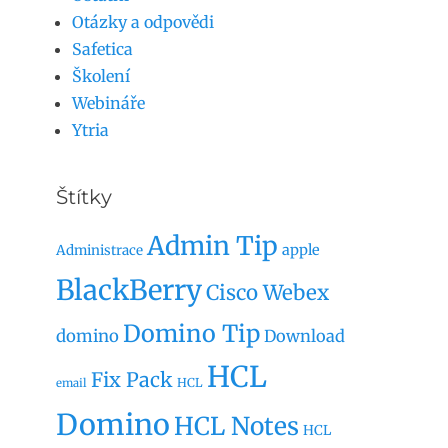
Otázky a odpovědi
Safetica
Školení
Webináře
Ytria
Štítky
Admin Tip
apple
Administrace
BlackBerry
Cisco Webex
Domino Tip
domino
Download
HCL
Fix Pack
HCL
email
Domino
HCL Notes
HCL