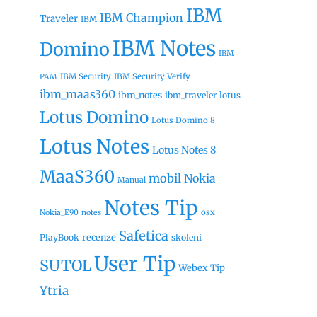
IBM
IBM Champion
Traveler
IBM
IBM Notes
Domino
IBM
IBM Security
IBM Security Verify
PAM
ibm_maas360
ibm_notes
ibm_traveler
lotus
Lotus Domino
Lotus Domino 8
Lotus Notes
Lotus Notes 8
MaaS360
mobil
Nokia
Manual
Notes Tip
osx
Nokia_E90
notes
Safetica
recenze
PlayBook
skoleni
User Tip
SUTOL
Webex Tip
Ytria