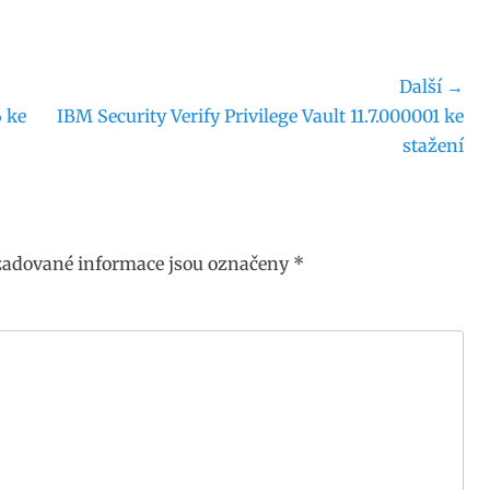
Další →
Následující
6 ke
IBM Security Verify Privilege Vault 11.7.000001 ke
příspěvek:
stažení
adované informace jsou označeny
*