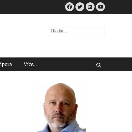
Facebook
Twitter
LinkedIn
Youtube
Hledat:
odpora
Více…
Vyhledávání