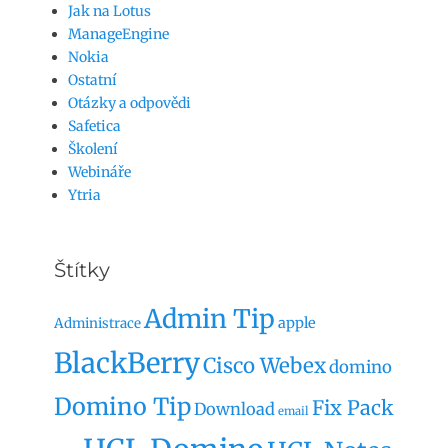
Jak na Lotus
ManageEngine
Nokia
Ostatní
Otázky a odpovědi
Safetica
Školení
Webináře
Ytria
Štítky
Admin Tip
apple
Administrace
BlackBerry
Cisco Webex
domino
Domino Tip
Fix Pack
Download
email