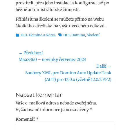
prostředí, přes jeho instalaci a konfiguraci až po
běžné administrátorské činnosti.
Přihlásit na školení se můžete přímo na webu
školicího střediska na výše uvedeném odkazu.
Rubriky
Štítky
HCL Domino a Notes
HCL Domino
,
Školení
Navigace
← Předchozí
Předchozí
MaaS360 – novinky červenec 2023
pro
příspěvek:
Další →
příspěvek
Následující
Soubory XML pro Domino Auto Update Task
příspěvek:
(AUT) pro 12.0.x (včetně 12.0.2 FP2)
Napsat komentář
Vaše e-mailová adresa nebude zveřejněna.
Vyžadované informace jsou označeny
*
Komentář
*