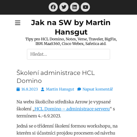
Přejít
Facebook
Twitter
LinkedIn
k
Youtube
obsahu
Jak na SW by Martin
webu
Hansgut
Tipy pro HCL Domino, Notes, Verse, Traveler, BigFix,
IBM MaaS360, Cisco Webex, Safetica atd.
Hledat:
Školení administrace HCL
Domino
Publikováno
Autor
16.8.2023
Martin Hansgut
Napsat komentář
Na webu školicího střediska Arrow je vypsané
školení „
HCL Domino – administrace serveru
“ s
termínem 4.-6.9.2023.
Jedná se o třídenní školení formou workshopu, na
kterém si účastníci projdou procesem od návrhu