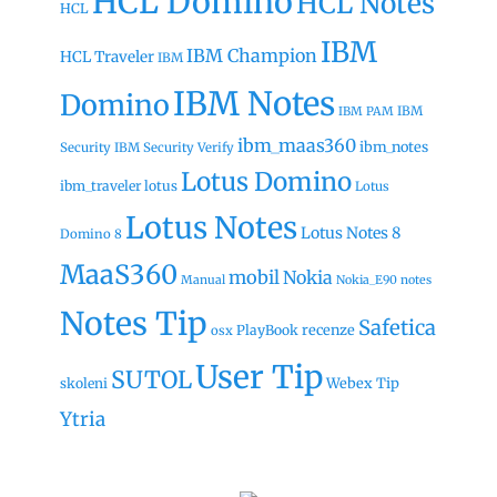
HCL Domino
HCL Notes
HCL
IBM
IBM Champion
HCL Traveler
IBM
IBM Notes
Domino
IBM
IBM PAM
ibm_maas360
ibm_notes
Security
IBM Security Verify
Lotus Domino
ibm_traveler
lotus
Lotus
Lotus Notes
Lotus Notes 8
Domino 8
MaaS360
mobil
Nokia
Manual
Nokia_E90
notes
Notes Tip
Safetica
recenze
PlayBook
osx
User Tip
SUTOL
Webex Tip
skoleni
Ytria