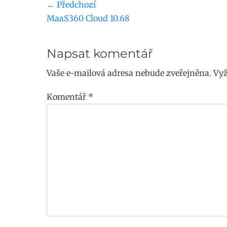
Navigace
← Předchozí
Předchozí
MaaS360 Cloud 10.68
pro
příspěvek:
příspěvek
Napsat komentář
Vaše e-mailová adresa nebude zveřejněna.
Vyž
Komentář
*