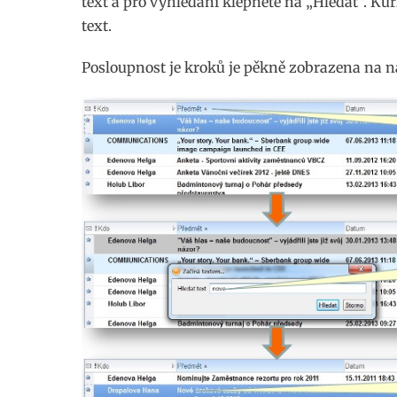
text a pro vyhledání klepněte na „Hledat“. K
text.
Posloupnost je kroků je pěkně zobrazena na n