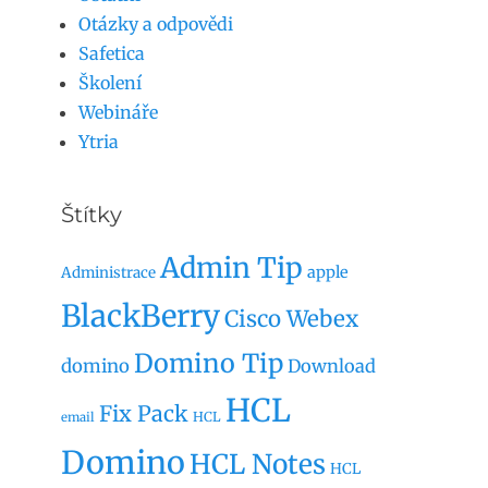
Otázky a odpovědi
Safetica
Školení
Webináře
Ytria
Štítky
Admin Tip
apple
Administrace
BlackBerry
Cisco Webex
Domino Tip
domino
Download
HCL
Fix Pack
HCL
email
Domino
HCL Notes
HCL