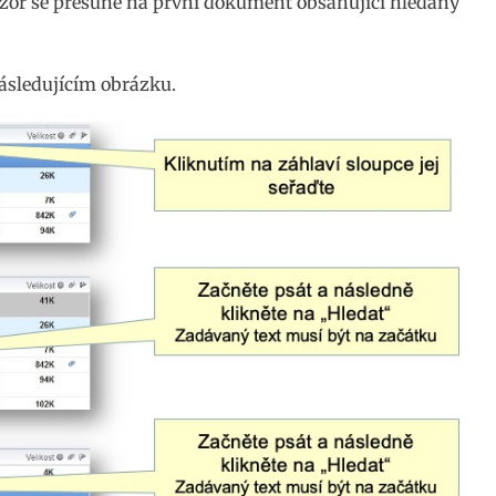
urzor se přesune na první dokument obsahující hledaný
ásledujícím obrázku.