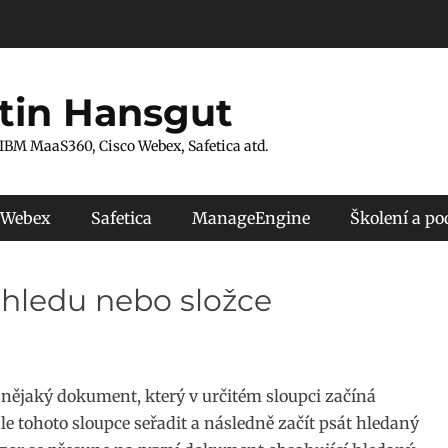
tin Hansgut
 IBM MaaS360, Cisco Webex, Safetica atd.
 Webex
Safetica
ManageEngine
Školení a p
ohledu nebo složce
 nějaký dokument, který v určitém sloupci začíná
e tohoto sloupce seřadit a následně začít psát hledaný