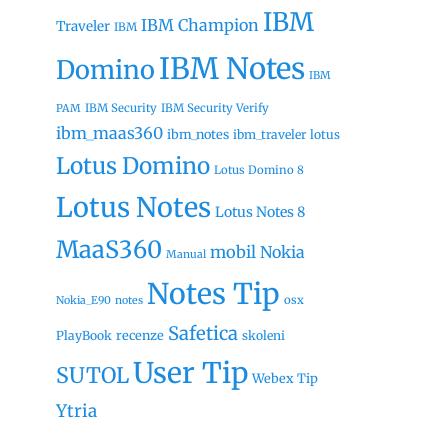
IBM
IBM Champion
Traveler
IBM
IBM Notes
Domino
IBM
IBM Security
IBM Security Verify
PAM
ibm_maas360
ibm_notes
ibm_traveler
lotus
Lotus Domino
Lotus Domino 8
Lotus Notes
Lotus Notes 8
MaaS360
mobil
Nokia
Manual
Notes Tip
osx
Nokia_E90
notes
Safetica
recenze
PlayBook
skoleni
User Tip
SUTOL
Webex Tip
Ytria