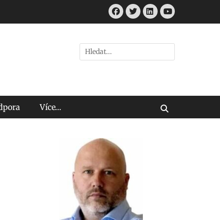
Facebook
Twitter
LinkedIn
Youtube
Hledat:
odpora
Více…
Vyhledávání