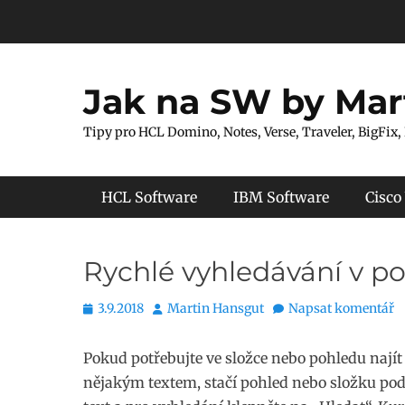
Přejít
k
obsahu
webu
Jak na SW by Mar
Tipy pro HCL Domino, Notes, Verse, Traveler, BigFix,
Hlavní menu
HCL Software
IBM Software
Cisco
Rychlé vyhledávání v p
Publikováno
Autor
3.9.2018
Martin Hansgut
Napsat komentář
Pokud potřebujte ve složce nebo pohledu najít
nějakým textem, stačí pohled nebo složku podl