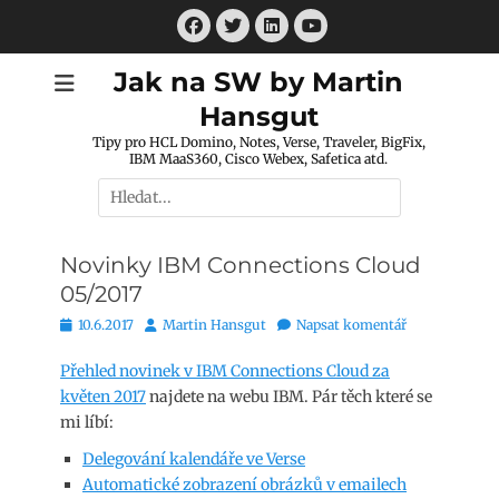
Přejít
Facebook
Twitter
LinkedIn
k
Youtube
obsahu
Jak na SW by Martin
webu
Hansgut
Tipy pro HCL Domino, Notes, Verse, Traveler, BigFix,
IBM MaaS360, Cisco Webex, Safetica atd.
Hledat:
Novinky IBM Connections Cloud
05/2017
Publikováno
Autor
10.6.2017
Martin Hansgut
Napsat komentář
Přehled novinek v IBM Connections Cloud za
květen 2017
najdete na webu IBM. Pár těch které se
mi líbí:
Delegování kalendáře ve Verse
Automatické zobrazení obrázků v emailech