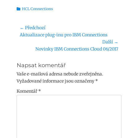
Rubriky
HCL Connections
Navigace
← Předchozí
Předchozí
Aktualizace plug-inu pro IBM Connections
pro
příspěvek:
Další →
příspěvek
Následující
Novinky IBM Connections Cloud 06/2017
příspěvek:
Napsat komentář
Vaše e-mailová adresa nebude zveřejněna.
Vyžadované informace jsou označeny
*
Komentář
*