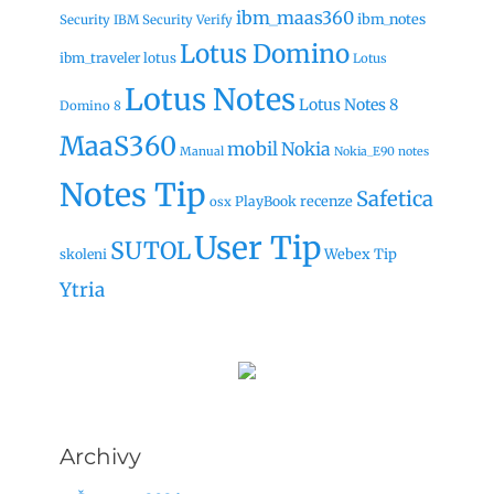
ibm_maas360
ibm_notes
Security
IBM Security Verify
Lotus Domino
ibm_traveler
lotus
Lotus
Lotus Notes
Lotus Notes 8
Domino 8
MaaS360
mobil
Nokia
Manual
Nokia_E90
notes
Notes Tip
Safetica
recenze
PlayBook
osx
User Tip
SUTOL
Webex Tip
skoleni
Ytria
Archivy