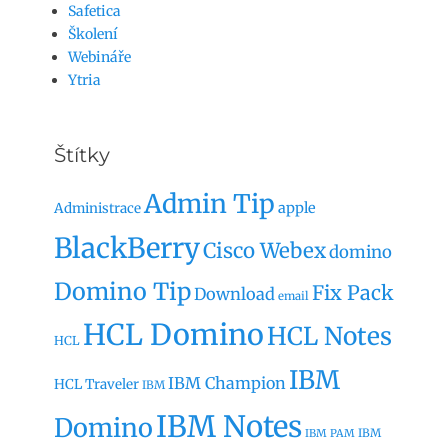
Safetica
Školení
Webináře
Ytria
Štítky
Admin Tip
apple
Administrace
BlackBerry
Cisco Webex
domino
Domino Tip
Fix Pack
Download
email
HCL Domino
HCL Notes
HCL
IBM
IBM Champion
HCL Traveler
IBM
IBM Notes
Domino
IBM
IBM PAM