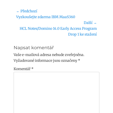
Navigace
← Předchozí
Předchozí
Vyzkoušejte zdarma IBM MaaS360
pro
příspěvek:
Další →
příspěvek
Následující
HCL Notes/Domino 14.0 Early Access Program
příspěvek:
Drop 1 ke stažení
Napsat komentář
Vaše e-mailová adresa nebude zveřejněna.
Vyžadované informace jsou označeny
*
Komentář
*