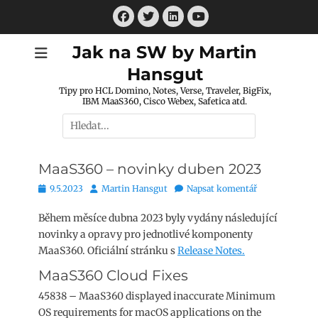
Přejít
Facebook
Twitter
LinkedIn
k
Youtube
obsahu
Jak na SW by Martin
webu
Hansgut
Tipy pro HCL Domino, Notes, Verse, Traveler, BigFix,
IBM MaaS360, Cisco Webex, Safetica atd.
Hledat:
MaaS360 – novinky duben 2023
Publikováno
Autor
9.5.2023
Martin Hansgut
Napsat komentář
Během měsíce dubna 2023 byly vydány následující
novinky a opravy pro jednotlivé komponenty
MaaS360. Oficiální stránku s
Release Notes.
MaaS360 Cloud Fixes
45838 – MaaS360 displayed inaccurate Minimum
OS requirements for macOS applications on the