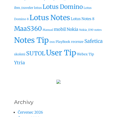
Lotus Domino
ibm_traveler
lotus
Lotus
Lotus Notes
Lotus Notes 8
Domino 8
MaaS360
mobil
Nokia
Manual
Nokia_E90
notes
Notes Tip
Safetica
recenze
PlayBook
osx
User Tip
SUTOL
Webex Tip
skoleni
Ytria
Archivy
Červenec 2026