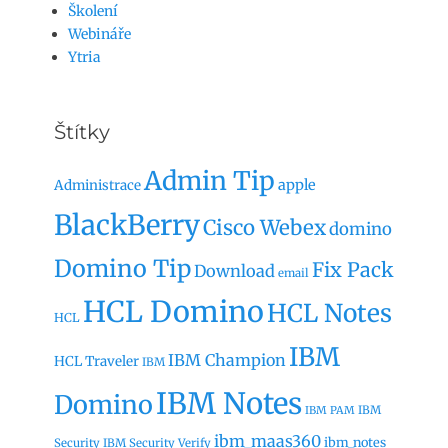
Školení
Webináře
Ytria
Štítky
Admin Tip
apple
Administrace
BlackBerry
Cisco Webex
domino
Domino Tip
Fix Pack
Download
email
HCL Domino
HCL Notes
HCL
IBM
IBM Champion
HCL Traveler
IBM
IBM Notes
Domino
IBM
IBM PAM
ibm_maas360
ibm_notes
Security
IBM Security Verify