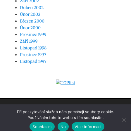
Září 2002
Duben 2002
Únor 2002
Březen 2000
Únor 2000
Prosinec 1999
Září 1999
Listopad 1998
Prosinec 1997
Listopad 1997
www.jaknasw.cz
Při poskytování služeb nám pomáhají soubory cookie.
Používáním tohoto webu s tím souhlasíte.
Copyright © 2026
Jak na SW by Martin Hansgut
. Všechna práva
Souhlasím
No
Více informací
vyhrazena. | Clean Journal
Catch Themes