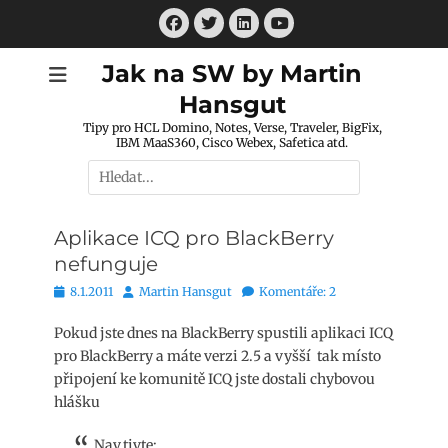
Přejít
Facebook
Twitter
LinkedIn
k
Youtube
obsahu
Jak na SW by Martin
webu
Hansgut
Tipy pro HCL Domino, Notes, Verse, Traveler, BigFix,
IBM MaaS360, Cisco Webex, Safetica atd.
Hledat:
Aplikace ICQ pro BlackBerry
nefunguje
Publikováno
Autor
8.1.2011
Martin Hansgut
Komentáře: 2
Pokud jste dnes na BlackBerry spustili aplikaci ICQ
pro BlackBerry a máte verzi 2.5 a vyšší tak místo
připojení ke komunitě ICQ jste dostali chybovou
hlášku
Nav.tivte: