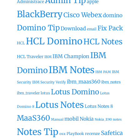
Admin Tip
apple
Administrace
BlackBerry
Cisco Webex
domino
Domino Tip
Fix Pack
Download
email
HCL Domino
HCL Notes
HCL
IBM
IBM Champion
HCL Traveler
IBM
IBM Notes
Domino
IBM
IBM PAM
ibm_maas360
ibm_notes
Security
IBM Security Verify
Lotus Domino
ibm_traveler
lotus
Lotus
Lotus Notes
Lotus Notes 8
Domino 8
MaaS360
mobil
Nokia
Manual
Nokia_E90
notes
Notes Tip
Safetica
recenze
PlayBook
osx