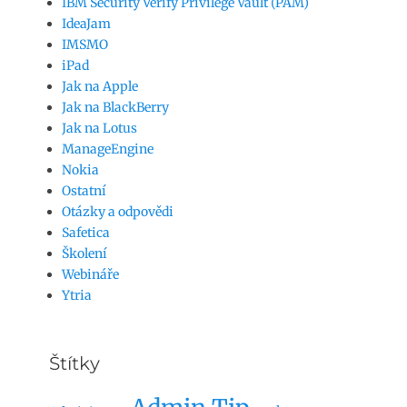
IBM Security Verify Privilege Vault (PAM)
IdeaJam
IMSMO
iPad
Jak na Apple
Jak na BlackBerry
Jak na Lotus
ManageEngine
Nokia
Ostatní
Otázky a odpovědi
Safetica
Školení
Webináře
Ytria
Štítky