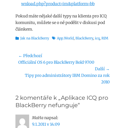
wnload.php?product=im&platform=bb
Pokud máte nějaké další typy na klienta pro ICQ
komunitu, můžete se o ně podělit v diskusi pod
článkem.
Rubriky
Štítky
Jak na BlackBerry
App_World
,
BlackBerry
,
icq
,
RIM
Navigace
← Předchozí
Předchozí
Officiální OS 6 pro BlackBerry Bold 9700
pro
příspěvek:
Další →
příspěvek
Následující
Tipy pro administrátory IBM Domino za rok
příspěvek:
2010
2 komentáře k „Aplikace ICQ pro
BlackBerry nefunguje“
MaHa
napsal:
9.1.2011 v 14:09