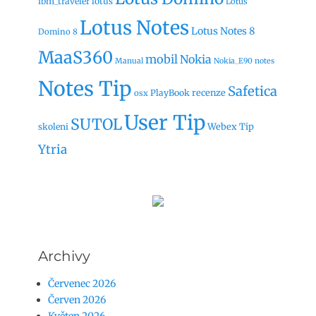
ibm_traveler
lotus
Lotus
Lotus Notes
Lotus Notes 8
Domino 8
MaaS360
mobil
Nokia
Manual
Nokia_E90
notes
Notes Tip
Safetica
recenze
PlayBook
osx
User Tip
SUTOL
Webex Tip
skoleni
Ytria
Archivy
Červenec 2026
Červen 2026