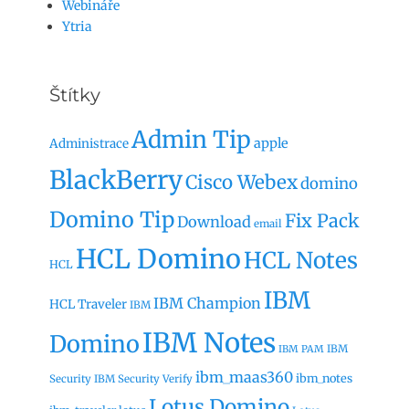
Webináře
Ytria
Štítky
Admin Tip
apple
Administrace
BlackBerry
Cisco Webex
domino
Domino Tip
Fix Pack
Download
email
HCL Domino
HCL Notes
HCL
IBM
IBM Champion
HCL Traveler
IBM
IBM Notes
Domino
IBM
IBM PAM
ibm_maas360
ibm_notes
Security
IBM Security Verify
Lotus Domino