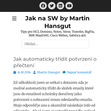
Přejít
Facebook
Twitter
LinkedIn
k
Youtube
obsahu
Jak na SW by Martin
webu
Hansgut
Tipy pro HCL Domino, Notes, Verse, Traveler, BigFix,
IBM MaaS360, Cisco Webex, Safetica atd.
Hledat:
Jak automaticky třídit potvrzení o
přečtení
Publikováno
Autor
14.10.2014
Martin Hansgut
Napsat komentář
Již několikrát jsem se setkal s dotazem zda je
možné automaticky třídit do složek emaily které
jsou do emailové schránky doručeny jako
potvrzení o zobrazení mnou odeslaného emailu.
Moje odpověď je ano a okamžitě následuje info od