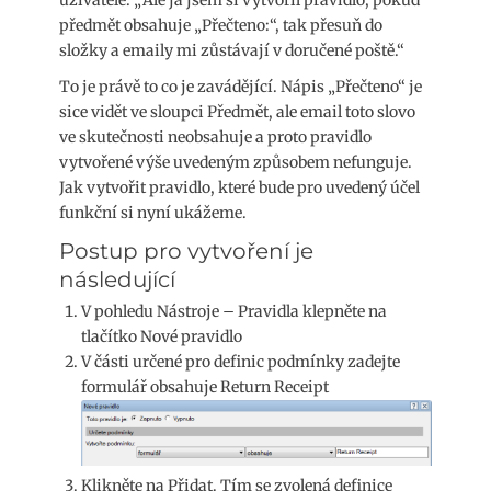
uživatele: „Ale já jsem si vytvořil pravidlo, pokud
předmět obsahuje „Přečteno:“, tak přesuň do
složky a emaily mi zůstávají v doručené poště.“
To je právě to co je zavádějící. Nápis „Přečteno“ je
sice vidět ve sloupci Předmět, ale email toto slovo
ve skutečnosti neobsahuje a proto pravidlo
vytvořené výše uvedeným způsobem nefunguje.
Jak vytvořit pravidlo, které bude pro uvedený účel
funkční si nyní ukážeme.
Postup pro vytvoření je
následující
V pohledu Nástroje – Pravidla klepněte na
tlačítko Nové pravidlo
V části určené pro definic podmínky zadejte
formulář obsahuje Return Receipt
Klikněte na Přidat. Tím se zvolená definice