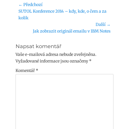
Navigace
← Předchozí
Předchozí
SUTOL Konference 2014 – kdy, kde, o čem a za
pro
příspěvek:
kolik
příspěvek
Další →
Následující
Jak zobrazit originál emailu v IBM Notes
příspěvek:
Napsat komentář
Vaše e-mailová adresa nebude zveřejněna.
Vyžadované informace jsou označeny
*
Komentář
*