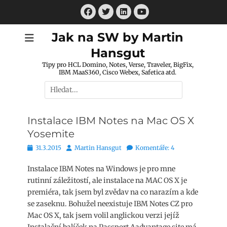
Přejít
Facebook
Twitter
LinkedIn
k
Youtube
obsahu
Jak na SW by Martin
webu
Hansgut
Tipy pro HCL Domino, Notes, Verse, Traveler, BigFix,
IBM MaaS360, Cisco Webex, Safetica atd.
Hledat:
Instalace IBM Notes na Mac OS X
Yosemite
Publikováno
Autor
31.3.2015
Martin Hansgut
Komentáře: 4
Instalace IBM Notes na Windows je pro mne
rutinní záležitostí, ale instalace na MAC OS X je
premiéra, tak jsem byl zvědav na co narazím a kde
se zaseknu. Bohužel neexistuje IBM Notes CZ pro
Mac OS X, tak jsem volil anglickou verzi jejíž