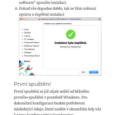
software“ spustíte instalaci.
Pokud vše dopadne dobře, tak se Vám zobrazí
zpráva o úspěšné instalaci
První spuštění
První spuštění se již nijak neliší od běžného
prvního spuštění v prostředí Windows. Pro
dokončení konfigurace budete potřebovat
následující údaje, které zadáte v okamžiku kdy vás
k tomu konfigurační wizard vyzve.