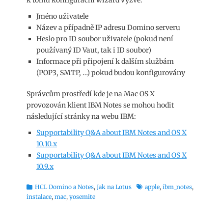
Jméno uživatele
Název a případně IP adresu Domino serveru
Heslo pro ID soubor uživatele (pokud není
používaný ID Vaut, tak i ID soubor)
Informace při připojení k dalším službám
(POP3, SMTP, …) pokud budou konfigurovány
Správcům prostředí kde je na Mac OS X
provozován klient IBM Notes se mohou hodit
následující stránky na webu IBM:
Supportability Q&A about IBM Notes and OS X
10.10.x
Supportability Q&A about IBM Notes and OS X
10.9.x
Rubriky
Štítky
HCL Domino a Notes
,
Jak na Lotus
apple
,
ibm_notes
,
instalace
,
mac
,
yosemite