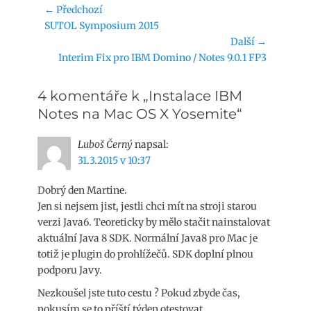
Navigace
← Předchozí
Předchozí
SUTOL Symposium 2015
pro
příspěvek:
Další →
příspěvek
Následující
Interim Fix pro IBM Domino / Notes 9.0.1 FP3
příspěvek:
4 komentáře k „Instalace IBM
Notes na Mac OS X Yosemite“
Luboš Černý
napsal:
31.3.2015 v 10:37
Dobrý den Martine.
Jen si nejsem jist, jestli chci mít na stroji starou
verzi Java6. Teoreticky by mělo stačit nainstalovat
aktuální Java 8 SDK. Normální Java8 pro Mac je
totiž je plugin do prohlížečů. SDK doplní plnou
podporu Javy.
Nezkoušel jste tuto cestu ? Pokud zbyde čas,
pokusím se to příští týden otestovat.