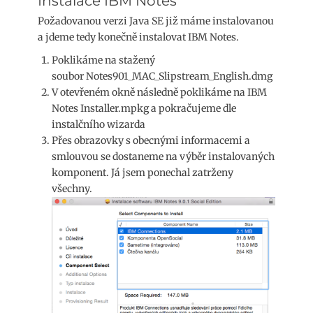
Instalace IBM Notes
Požadovanou verzi Java SE již máme instalovanou
a jdeme tedy konečně instalovat IBM Notes.
Poklikáme na stažený
soubor Notes901_MAC_Slipstream_English.dmg
V otevřeném okně následně poklikáme na IBM
Notes Installer.mpkg a pokračujeme dle
instalčního wizarda
Přes obrazovky s obecnými informacemi a
smlouvou se dostaneme na výběr instalovaných
komponent. Já jsem ponechal zatrženy
všechny.