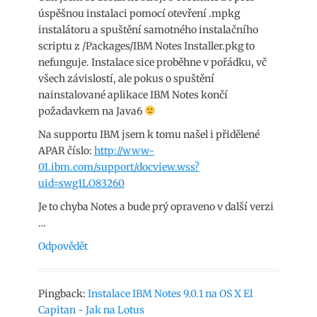
úspěšnou instalaci pomocí otevření .mpkg
instalátoru a spuštění samotného instalačního
scriptu z /Packages/IBM Notes Installer.pkg to
nefunguje. Instalace sice proběhne v pořádku, vč
všech závislostí, ale pokus o spuštění
nainstalované aplikace IBM Notes končí
požadavkem na Java6
Na supportu IBM jsem k tomu našel i přidělené
APAR číslo:
http://www-
01.ibm.com/support/docview.wss?
uid=swg1LO83260
Je to chyba Notes a bude prý opraveno v další verzi
…
Odpovědět
Pingback:
Instalace IBM Notes 9.0.1 na OS X El
Capitan - Jak na Lotus