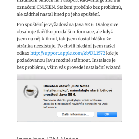
Instalační balíček na Passport Aadvantage site má
označení CN15IEN. Stažení proběhlo bez problémů,
ale zádrhel nastal hned po jeho spuštění.
Pro spuštění je vyžadována Java SE 6. Dialog sice
obsahuje tlačítko pro další informace, ale když
jsem na něj kliknul, tak jsem dostal hlášku že
stránka neexistuje. Po chvíli hledání jsem našel
odkaz
http://support.apple.com/kb/DL1572
kde je
požadovanou Javu možné stáhnout. Instalace je
bez problému, vším vás provede instalační wizard.