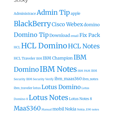
Admin Tip
apple
Administrace
BlackBerry
Cisco Webex
domino
Domino Tip
Fix Pack
Download
email
HCL Domino
HCL Notes
HCL
IBM
IBM Champion
HCL Traveler
IBM
IBM Notes
Domino
IBM
IBM PAM
ibm_maas360
ibm_notes
Security
IBM Security Verify
Lotus Domino
ibm_traveler
lotus
Lotus
Lotus Notes
Lotus Notes 8
Domino 8
MaaS360
mobil
Nokia
Manual
Nokia_E90
notes