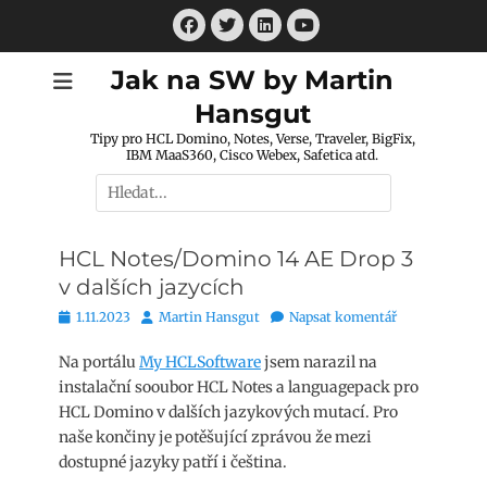
Přejít
Facebook
Twitter
LinkedIn
k
Youtube
obsahu
Jak na SW by Martin
webu
Hansgut
Tipy pro HCL Domino, Notes, Verse, Traveler, BigFix,
IBM MaaS360, Cisco Webex, Safetica atd.
Hledat:
HCL Notes/Domino 14 AE Drop 3
v dalších jazycích
Publikováno
Autor
1.11.2023
Martin Hansgut
Napsat komentář
Na portálu
My HCLSoftware
jsem narazil na
instalační sooubor HCL Notes a languagepack pro
HCL Domino v dalších jazykových mutací. Pro
naše končiny je potěšující zprávou že mezi
dostupné jazyky patří i čeština.