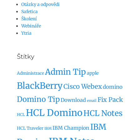
Otázky a odpovědi
Safetica
Školení
Webináře
Ytria
Štítky
Admin Tip
apple
Administrace
BlackBerry
Cisco Webex
domino
Domino Tip
Fix Pack
Download
email
HCL Domino
HCL Notes
HCL
IBM
IBM Champion
HCL Traveler
IBM