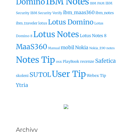
IBM Notes
Domino
IBM
IBM PAM
ibm_maas360
ibm_notes
Security
IBM Security Verify
Lotus Domino
ibm_traveler
lotus
Lotus
Lotus Notes
Lotus Notes 8
Domino 8
MaaS360
mobil
Nokia
Manual
Nokia_E90
notes
Notes Tip
Safetica
recenze
PlayBook
osx
User Tip
SUTOL
Webex Tip
skoleni
Ytria
Archivy