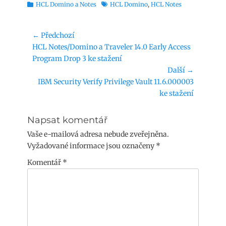
Rubriky
Štítky
HCL Domino a Notes
HCL Domino
,
HCL Notes
Navigace
← Předchozí
Předchozí
HCL Notes/Domino a Traveler 14.0 Early Access
pro
příspěvek:
Program Drop 3 ke stažení
příspěvek
Další →
Následující
IBM Security Verify Privilege Vault 11.6.000003
příspěvek:
ke stažení
Napsat komentář
Vaše e-mailová adresa nebude zveřejněna.
Vyžadované informace jsou označeny
*
Komentář
*