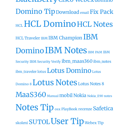
domino
Domino Tip
Fix Pack
Download
email
HCL Domino
HCL Notes
HCL
IBM
IBM Champion
HCL Traveler
IBM
IBM Notes
Domino
IBM
IBM PAM
ibm_maas360
ibm_notes
Security
IBM Security Verify
Lotus Domino
ibm_traveler
lotus
Lotus
Lotus Notes
Lotus Notes 8
Domino 8
MaaS360
mobil
Nokia
Manual
Nokia_E90
notes
Notes Tip
Safetica
recenze
PlayBook
osx
User Tip
SUTOL
Webex Tip
skoleni