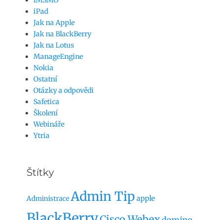
iPad
Jak na Apple
Jak na BlackBerry
Jak na Lotus
ManageEngine
Nokia
Ostatní
Otázky a odpovědi
Safetica
Školení
Webináře
Ytria
Štítky
Admin Tip
apple
Administrace
BlackBerry
Cisco Webex