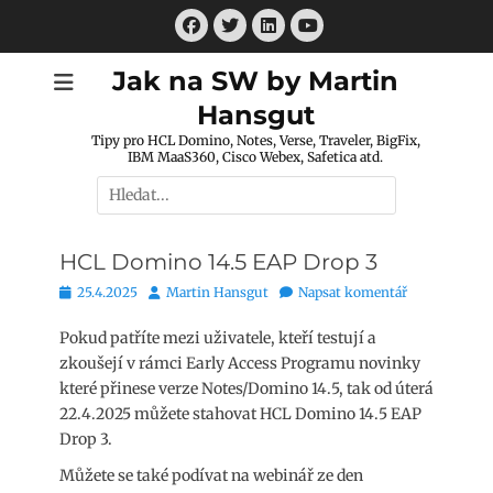
Přejít
Facebook
Twitter
LinkedIn
k
Youtube
obsahu
Jak na SW by Martin
webu
Hansgut
Tipy pro HCL Domino, Notes, Verse, Traveler, BigFix,
IBM MaaS360, Cisco Webex, Safetica atd.
Hledat:
HCL Domino 14.5 EAP Drop 3
Publikováno
Autor
25.4.2025
Martin Hansgut
Napsat komentář
Pokud patříte mezi uživatele, kteří testují a
zkoušejí v rámci Early Access Programu novinky
které přinese verze Notes/Domino 14.5, tak od úterá
22.4.2025 můžete stahovat HCL Domino 14.5 EAP
Drop 3.
Můžete se také podívat na webinář ze den