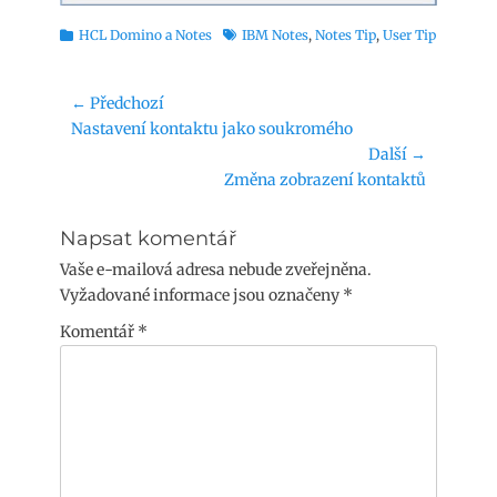
Rubriky
Štítky
HCL Domino a Notes
IBM Notes
,
Notes Tip
,
User Tip
Navigace
← Předchozí
Předchozí
Nastavení kontaktu jako soukromého
pro
příspěvek:
Další →
příspěvek
Následující
Změna zobrazení kontaktů
příspěvek:
Napsat komentář
Vaše e-mailová adresa nebude zveřejněna.
Vyžadované informace jsou označeny
*
Komentář
*