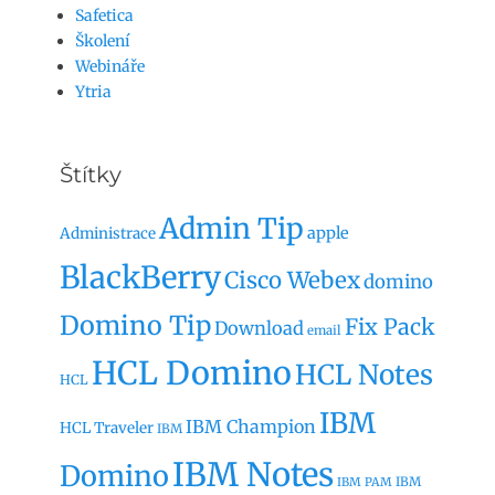
Safetica
Školení
Webináře
Ytria
Štítky
Admin Tip
apple
Administrace
BlackBerry
Cisco Webex
domino
Domino Tip
Fix Pack
Download
email
HCL Domino
HCL Notes
HCL
IBM
IBM Champion
HCL Traveler
IBM
IBM Notes
Domino
IBM
IBM PAM