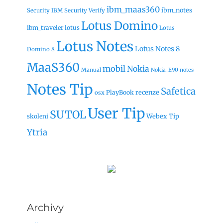
ibm_maas360
ibm_notes
Security
IBM Security Verify
Lotus Domino
ibm_traveler
lotus
Lotus
Lotus Notes
Lotus Notes 8
Domino 8
MaaS360
mobil
Nokia
Manual
Nokia_E90
notes
Notes Tip
Safetica
recenze
PlayBook
osx
User Tip
SUTOL
Webex Tip
skoleni
Ytria
Archivy