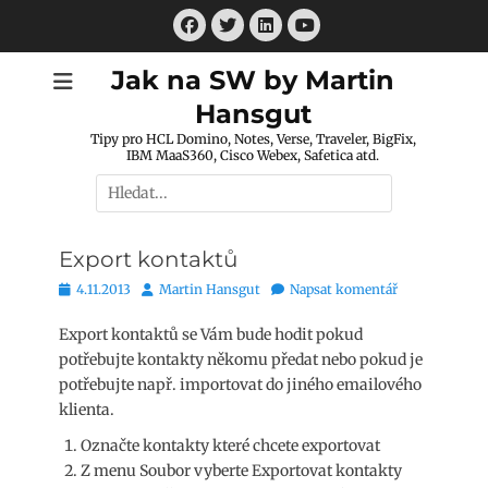
Přejít
Facebook
Twitter
LinkedIn
k
Youtube
obsahu
Jak na SW by Martin
webu
Hansgut
Tipy pro HCL Domino, Notes, Verse, Traveler, BigFix,
IBM MaaS360, Cisco Webex, Safetica atd.
Hledat:
Export kontaktů
Publikováno
Autor
4.11.2013
Martin Hansgut
Napsat komentář
Export kontaktů se Vám bude hodit pokud
potřebujte kontakty někomu předat nebo pokud je
potřebujte např. importovat do jiného emailového
klienta.
Označte kontakty které chcete exportovat
Z menu Soubor vyberte Exportovat kontakty