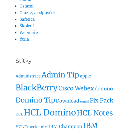
Ostatní
Otázky a odpovědi
Safetica
Školení
Webináře
Ytria
Štítky
Admin Tip
apple
Administrace
BlackBerry
Cisco Webex
domino
Domino Tip
Fix Pack
Download
email
HCL Domino
HCL Notes
HCL
IBM
IBM Champion
HCL Traveler
IBM