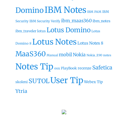
IBM Notes
Domino
IBM
IBM PAM
ibm_maas360
ibm_notes
Security
IBM Security Verify
Lotus Domino
ibm_traveler
lotus
Lotus
Lotus Notes
Lotus Notes 8
Domino 8
MaaS360
mobil
Nokia
Manual
Nokia_E90
notes
Notes Tip
Safetica
recenze
PlayBook
osx
User Tip
SUTOL
Webex Tip
skoleni
Ytria