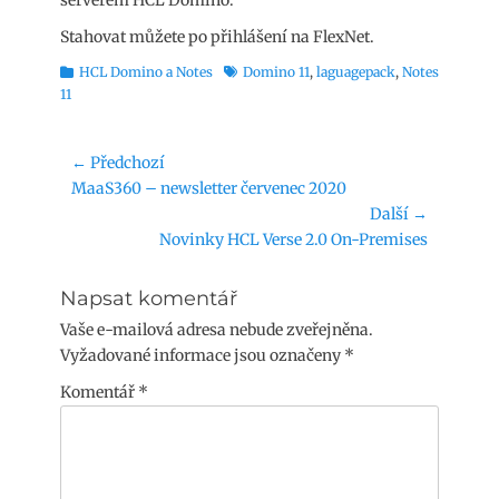
serverem HCL Domino.
Stahovat můžete po přihlášení na FlexNet.
Rubriky
Štítky
HCL Domino a Notes
Domino 11
,
laguagepack
,
Notes
11
Navigace
← Předchozí
Předchozí
MaaS360 – newsletter červenec 2020
pro
příspěvek:
Další →
příspěvek
Následující
Novinky HCL Verse 2.0 On-Premises
příspěvek:
Napsat komentář
Vaše e-mailová adresa nebude zveřejněna.
Vyžadované informace jsou označeny
*
Komentář
*