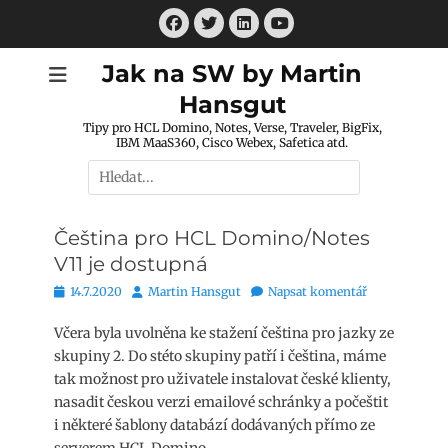
Přejít
Facebook
Twitter
LinkedIn
k
Youtube
obsahu
Jak na SW by Martin
webu
Hansgut
Tipy pro HCL Domino, Notes, Verse, Traveler, BigFix,
IBM MaaS360, Cisco Webex, Safetica atd.
Hledat:
Čeština pro HCL Domino/Notes
V11 je dostupná
Publikováno
Autor
14.7.2020
Martin Hansgut
Napsat komentář
Včera byla uvolněna ke stažení čeština pro jazky ze
skupiny 2. Do stéto skupiny patří i čeština, máme
tak možnost pro uživatele instalovat české klienty,
nasadit českou verzi emailové schránky a počeštit
i některé šablony databází dodávaných přímo ze