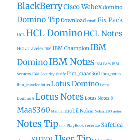
BlackBerry
Cisco Webex
domino
Domino Tip
Fix Pack
Download
email
HCL Domino
HCL Notes
HCL
IBM
IBM Champion
HCL Traveler
IBM
IBM Notes
Domino
IBM
IBM PAM
ibm_maas360
ibm_notes
Security
IBM Security Verify
Lotus Domino
ibm_traveler
lotus
Lotus
Lotus Notes
Lotus Notes 8
Domino 8
MaaS360
mobil
Nokia
Manual
Nokia_E90
notes
Notes Tip
Safetica
recenze
PlayBook
osx
User Tip
SUTOL